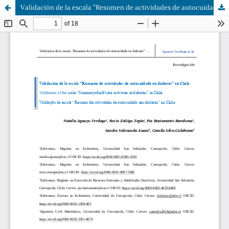
Validación de la escala “Resumen de actividades de autocuidado en diabetes” en Chile