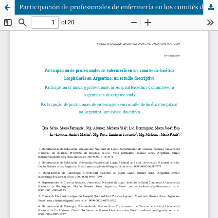
Participación de profesionales de enfermería en los comités de bioética hospitalaria en Argentina