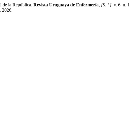
d de la República.
Revista Uruguaya de Enfermería
,
[S. l.]
, v. 6, n.
. 2026.