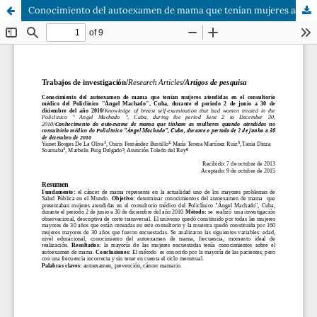
Conocimiento del autoexamen de mama que tenían mujeres atendidas en el consultorio médico del Policlínico ''Ángel Machado'', Cuba, durante el periodo 2 de junio a 30 de diciembre del año 2010