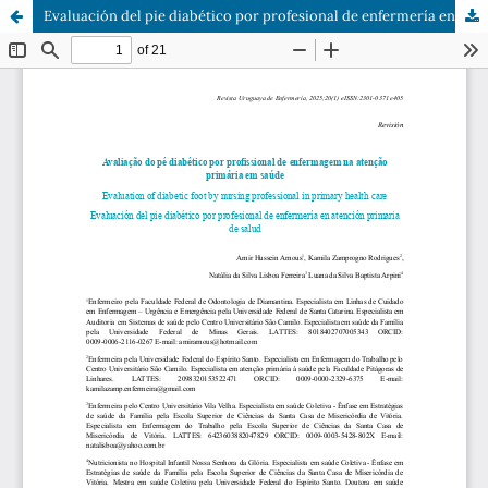
Evaluación del pie diabético por profesional de enfermería en atención primaria de salud