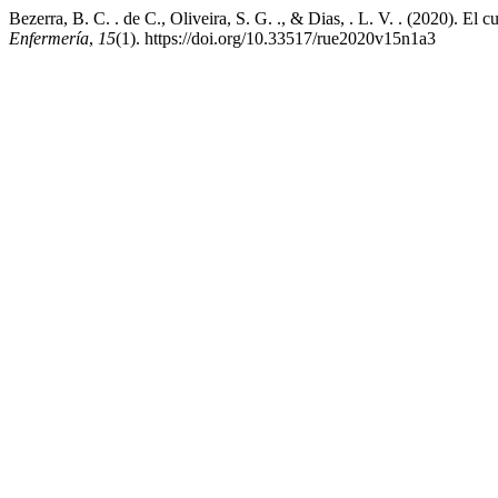
Bezerra, B. C. . de C., Oliveira, S. G. ., & Dias, . L. V. . (2020). El 
Enfermería
,
15
(1). https://doi.org/10.33517/rue2020v15n1a3