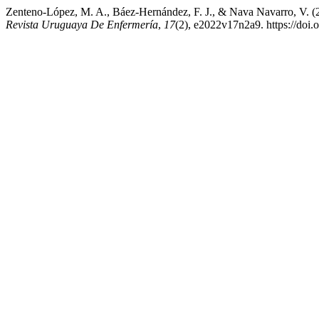
Zenteno-López, M. A., Báez-Hernández, F. J., & Nava Navarro, V. (20
Revista Uruguaya De Enfermería
,
17
(2), e2022v17n2a9. https://doi