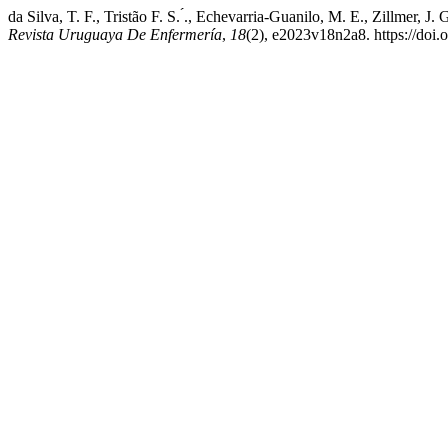
da Silva, T. F., Tristão F. S. ́., Echevarria-Guanilo, M. E., Zillmer, 
Revista Uruguaya De Enfermería
,
18
(2), e2023v18n2a8. https://doi