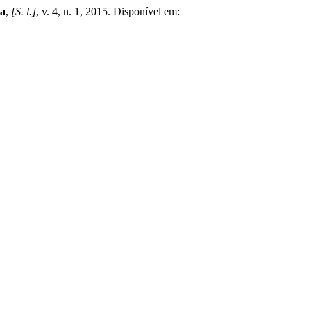
ía
,
[S. l.]
, v. 4, n. 1, 2015. Disponível em: