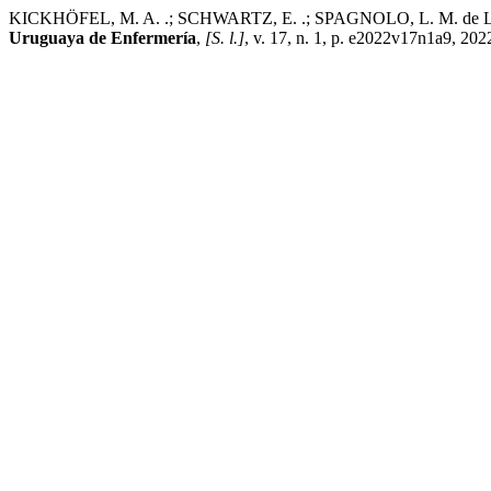
KICKHÖFEL, M. A. .; SCHWARTZ, E. .; SPAGNOLO, L. M. de L. .; LISE,
Uruguaya de Enfermería
,
[S. l.]
, v. 17, n. 1, p. e2022v17n1a9, 20