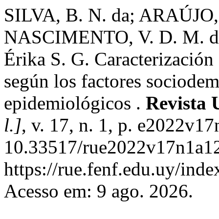
SILVA, B. N. da; ARAÚJO, V
NASCIMENTO, V. D. M. do;
Érika S. G. Caracterización 
según los factores sociodem
epidemiológicos .
Revista 
l.]
, v. 17, n. 1, p. e2022v1
10.33517/rue2022v17n1a12
https://rue.fenf.edu.uy/inde
Acesso em: 9 ago. 2026.