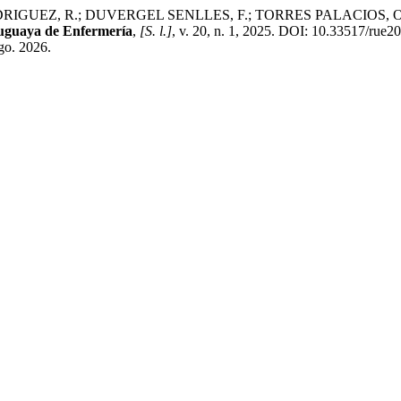
Z, R.; DUVERGEL SENLLES, F.; TORRES PALACIOS, O. Caracteri
uguaya de Enfermería
,
[S. l.]
, v. 20, n. 1, 2025. DOI: 10.33517/rue
ago. 2026.