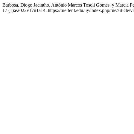
Barbosa, Diogo Jacintho, Antônio Marcos Tosoli Gomes, y Marcia Per
17 (1):e2022v17n1a14. https://rue.fenf.edu.uy/index.php/rue/article/v