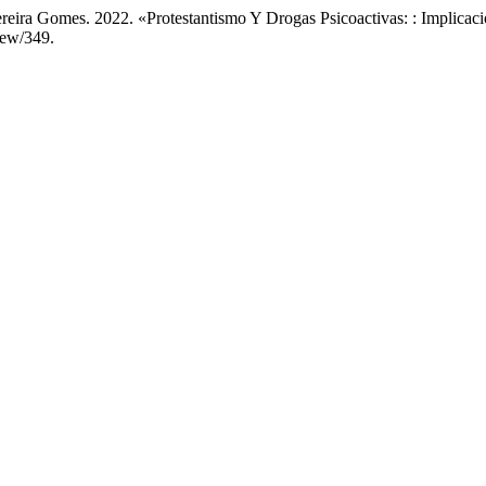
eira Gomes. 2022. «Protestantismo Y Drogas Psicoactivas: : Implicaci
iew/349.