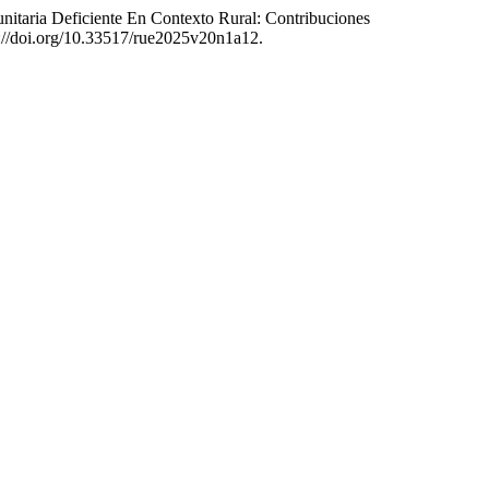
itaria Deficiente En Contexto Rural: Contribuciones
s://doi.org/10.33517/rue2025v20n1a12.