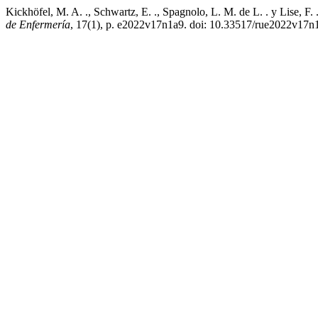
Kickhöfel, M. A. ., Schwartz, E. ., Spagnolo, L. M. de L. . y Lise, F. 
de Enfermería
, 17(1), p. e2022v17n1a9. doi: 10.33517/rue2022v17n