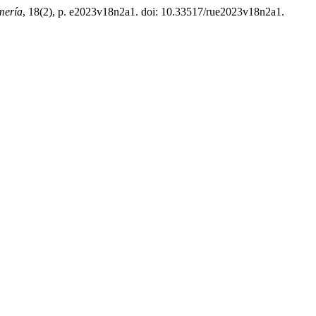
mería
, 18(2), p. e2023v18n2a1. doi: 10.33517/rue2023v18n2a1.