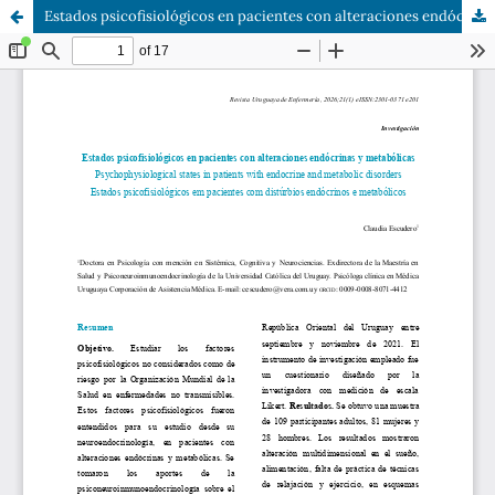
Estados psicofisiológicos en pacientes con alteraciones endócrinas y metabólicas