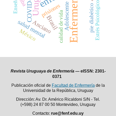
Uruguay
Enseñanza
Enfermería
COVID-19
Cuba
Estrés Psicológico
Adolescente
prisiones
pie diabético
calidad de vida
Brasil
salud mental
Anciano
México
Revista Uruguaya de Enfermería —
eISSN: 2301-
0371
Publicación oficial de
Facultad de Enfermería
de la
Universidad de la República,
Uruguay
Dirección: Av. Dr. Américo Ricaldoni S/N - Tel.
(+598) 24 87 00 50
Montevideo, Uruguay
Contacto:
rue@fenf.edu.uy