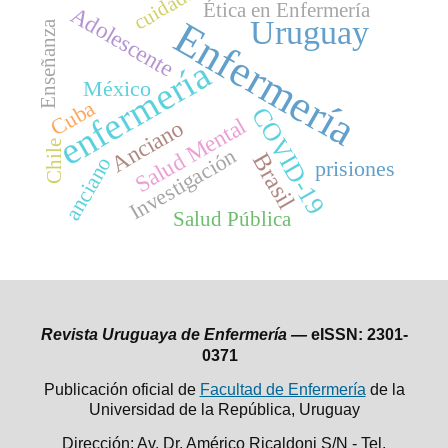
cuidado
Ética en Enfermería
Adolescente
Enfermería
Uruguay
Enseñanza
enfermería
México
Cuba
COVID-19
Salud Mental
Anciano
Chile
Investigación
Brasil
anciano
prisiones
Salud Pública
Revista Uruguaya de Enfermería —
eISSN: 2301-
0371
Publicación oficial de
Facultad de Enfermería
de la
Universidad de la República,
Uruguay
Dirección: Av. Dr. Américo Ricaldoni S/N - Tel.