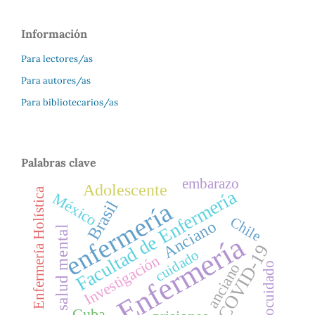
Información
Para lectores/as
Para autores/as
Para bibliotecarios/as
Palabras clave
embarazo
Adolescente
Enfermería Holística
Facultad de Enfermería
México
enfermería
Brasil
Chile
Anciano
salud mental
Enfermería
COVID-19
cuidado
Investigación
anciano
Autocuidado
Cuba