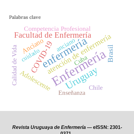
Palabras clave
Competencia Profesional
Facultad de Enfermería
atención de enfermería
enfermería
anciano
Anciano
COVID-19
Calidad de Vida
Brasil
Enfermería
cuidado
Cuba
Uruguay
Adolescente
Chile
Enseñanza
Revista Uruguaya de Enfermería —
eISSN: 2301-
0371