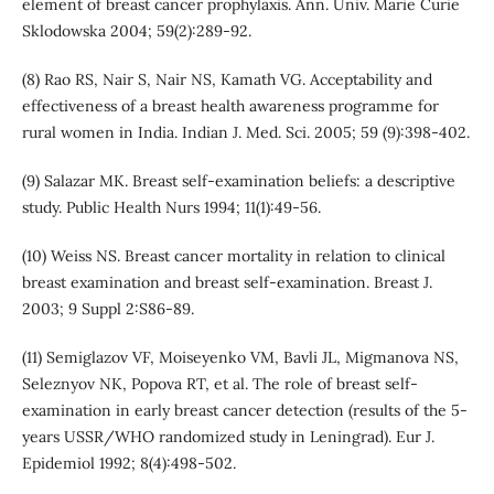
element of breast cancer prophylaxis. Ann. Univ. Marie Curie
Sklodowska 2004; 59(2):289-92.
(8) Rao RS, Nair S, Nair NS, Kamath VG. Acceptability and
effectiveness of a breast health awareness programme for
rural women in India. Indian J. Med. Sci. 2005; 59 (9):398-402.
(9) Salazar MK. Breast self-examination beliefs: a descriptive
study. Public Health Nurs 1994; 11(1):49-56.
(10) Weiss NS. Breast cancer mortality in relation to clinical
breast examination and breast self-examination. Breast J.
2003; 9 Suppl 2:S86-89.
(11) Semiglazov VF, Moiseyenko VM, Bavli JL, Migmanova NS,
Seleznyov NK, Popova RT, et al. The role of breast self-
examination in early breast cancer detection (results of the 5-
years USSR/WHO randomized study in Leningrad). Eur J.
Epidemiol 1992; 8(4):498-502.