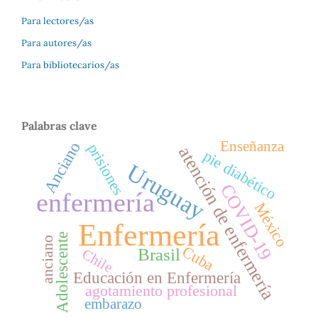
Para lectores/as
Para autores/as
Para bibliotecarios/as
Palabras clave
Enseñanza
Anciano
prisiones
atención de enfermería
pie diabético
Uruguay
COVID-19
enfermería
México
Enfermería
Adolescente
anciano
Cuba
Brasil
Chile
Educación en Enfermería
agotamiento profesional
embarazo