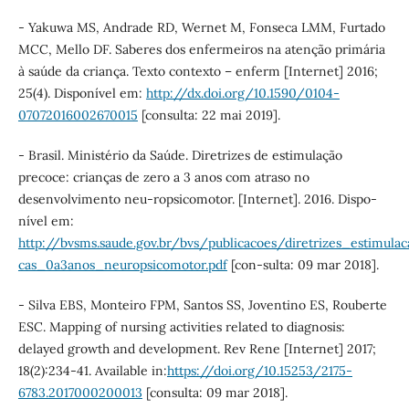
- Yakuwa MS, Andrade RD, Wernet M, Fonseca LMM, Furtado
MCC, Mello DF. Saberes dos enfermeiros na atenção primária
à saúde da criança. Texto contexto – enferm [Internet] 2016;
25(4). Disponível em:
http://dx.doi.org/10.1590/0104-
07072016002670015
[consulta: 22 mai 2019].
- Brasil. Ministério da Saúde. Diretrizes de estimulação
precoce: crianças de zero a 3 anos com atraso no
desenvolvimento neu-ropsicomotor. [Internet]. 2016. Dispo-
nível em:
http://bvsms.saude.gov.br/bvs/publicacoes/diretrizes_estimula
cas_0a3anos_neuropsicomotor.pdf
[con-sulta: 09 mar 2018].
- Silva EBS, Monteiro FPM, Santos SS, Joventino ES, Rouberte
ESC. Mapping of nursing activities related to diagnosis:
delayed growth and development. Rev Rene [Internet] 2017;
18(2):234-41. Available in:
https://doi.org/10.15253/2175-
6783.2017000200013
[consulta: 09 mar 2018].