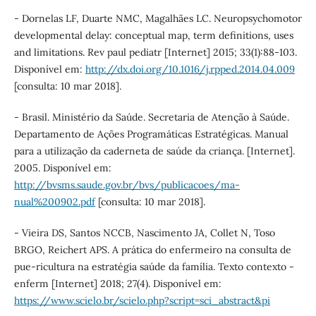
- Dornelas LF, Duarte NMC, Magalhães LC. Neuropsychomotor
developmental delay: conceptual map, term definitions, uses
and limitations. Rev paul pediatr [Internet] 2015; 33(1):88-103.
Disponível em:
http://dx.doi.org/10.1016/j.rpped.2014.04.009
[consulta: 10 mar 2018].
- Brasil. Ministério da Saúde. Secretaria de Atenção à Saúde.
Departamento de Ações Programáticas Estratégicas. Manual
para a utilização da caderneta de saúde da criança. [Internet].
2005. Disponível em:
http://bvsms.saude.gov.br/bvs/publicacoes/ma-
nual%200902.pdf
[consulta: 10 mar 2018].
- Vieira DS, Santos NCCB, Nascimento JA, Collet N, Toso
BRGO, Reichert APS. A prática do enfermeiro na consulta de
pue-ricultura na estratégia saúde da família. Texto contexto -
enferm [Internet] 2018; 27(4). Disponível em:
https://www.scielo.br/scielo.php?script=sci_abstract&pi