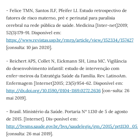
- Felice TMN, Santos JLF, Pfeifer LI. Estudo retrospectivo de
fatores de risco materno, pré e perinatal para paralisia
cerebral na rede pública de saúde. Medicina [Inter-net]2019;
52(3):179-91. Disponível em:
https://www.revistas.usp.br/rmrp/article/view/152334/157427
[consulta: 10 jan 2020].
- Reichert APS, Collet N, Eickmann SH, Lima MC. Vigilância
do desenvolvimento infantil: estudo de intervenção com
enfer-meiros da Estratégia Saúde da Família. Rev. LatinoAm.
Enfermagem [Internet]2015; 23(5):954-62. Disponível em:
http://dx.doi.org/10.1590/0104-1169.0272.2636
[con-sulta: 26
mai 2019].
- Brasil. Ministério da Saúde. Portaria Nº 1.130 de 5 de agosto
de 2015. [Internet]. Dis-ponível em:
http://bvsms.saude.gov.br/bvs/saudelegis/gm/2015/prt1130_0
[consulta: 26 mai 2019].