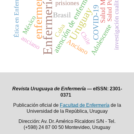
Salud Pública
Salud Mental
atención de enfermería
Ética en Enfermería
investigación cualitativa
enfermería
Enfermería
prisiones
COVID-19
Uruguay
Brasil
México
Cuba
Adolescente
Chile
anciano
Anciano
Revista Uruguaya de Enfermería —
eISSN: 2301-
0371
Publicación oficial de
Facultad de Enfermería
de la
Universidad de la República,
Uruguay
Dirección: Av. Dr. Américo Ricaldoni S/N - Tel.
(+598) 24 87 00 50
Montevideo, Uruguay