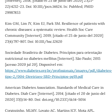
[Internet]. 2018; [citado el 25 de junio del 2020] 27(21-
22):4212-23. Doi: 10.1111/jocn.14624. In: PubMed; PMID
29987853
Kim GM, Lim JY, Kim EJ, Park SM. Resilience of patients with
chronic diseases: a systematic review. Health Soc Care
Community [Internet]. 2019; [citado el 25 de junio del 2020]
27(4):797-807. Doi: 10.1111/hsc.12620
Sociedade Brasileira de Diabetes. Princípios para orientação
nutricional no diabetes mellitus [Internet]. São Paulo; 2015
[acesso 2020 jul 20]. Disponível em:
https://www.diabetes.org.br/profissionais/images/pdf/diabetes
tipo-2/004-Diretrizes-SBD-Principios-pg19.pdf
American Diabetes Association. Standards of Medical Care in
Diabetes. Diab Care [Internet]. 2014; [citado el 20 de junio del
2020] 37(1):14-80. Doi: doi.org/10.2337/dc14-S014
Corgozinho, MLMV, Lovato AC, Martins ICF, Mota APL,