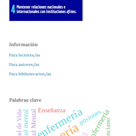
Información
Para lectores/as
Para autores/as
Para bibliotecarios/as
Palabras clave
enfermería
Enseñanza
prisiones
Salud Mental
Calidad de Vida
salud mental
anciano