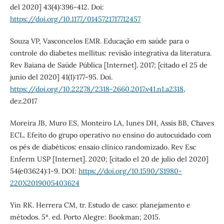
del 2020] 43(4):396-412. Doi:
https://doi.org/10.1177/0145721717712457
Souza VP, Vasconcelos EMR. Educação em saúde para o
controle do diabetes mellitus: revisão integrativa da literatura.
Rev Baiana de Saúde Pública [Internet]. 2017; [citado el 25 de
junio del 2020] 41(1):177-95. Doi.
https://doi.org/10.22278/2318-2660.2017.v41.n1.a2318
,
dez.2017
Moreira JB, Muro ES, Monteiro LA, Iunes DH, Assis BB, Chaves
ECL. Efeito do grupo operativo no ensino do autocuidado com
os pés de diabéticos: ensaio clínico randomizado. Rev Esc
Enferm USP [Internet]. 2020; [citado el 20 de julio del 2020]
54(e03624):1-9. DOI:
https://doi.org/10.1590/S1980-
220X2019005403624
Yin RK. Herrera CM, tr. Estudo de caso: planejamento e
métodos. 5ª. ed. Porto Alegre: Bookman; 2015.