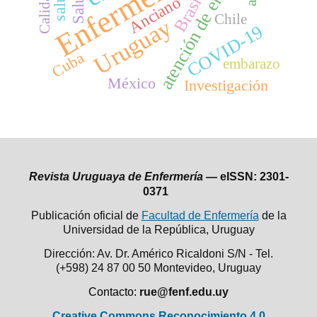
atención de enfermería
Enfermería
Brasil
Anciano
Chile
Uruguay
COVID-19
Cuba
embarazo
México
Investigación
Revista Uruguaya de Enfermería —
eISSN: 2301-
0371
Publicación oficial de
Facultad de Enfermería
de la
Universidad de la República,
Uruguay
Dirección: Av. Dr. Américo Ricaldoni S/N - Tel.
(+598) 24 87 00 50
Montevideo, Uruguay
Contacto:
rue@fenf.edu.uy
Creative Commons Reconocimiento 4.0