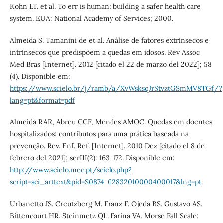
Kohn LT. et al. To err is human: building a safer health care
system. EUA: National Academy of Services; 2000.
Almeida S. Tamanini de et al. Análise de fatores extrínsecos e
intrínsecos que predispõem a quedas em idosos. Rev Assoc
Med Bras [Internet]. 2012 [citado el 22 de marzo del 2022]; 58
(4). Disponible em:
https://www.scielo.br/j/ramb/a/XvWsksqJrStvztGSmMV8TGf/?
lang=pt&format=pdf
Almeida RAR, Abreu CCF, Mendes AMOC. Quedas em doentes
hospitalizados: contributos para uma prática baseada na
prevenção. Rev. Enf. Ref. [Internet]. 2010 Dez [citado el 8 de
febrero del 2021]; serIII(2): 163-172. Disponible em:
http://www.scielo.mec.pt/scielo.php?
script=sci_arttext&pid=S0874-02832010000400017&lng=pt
.
Urbanetto JS. Creutzberg M. Franz F. Ojeda BS. Gustavo AS.
Bittencourt HR. Steinmetz QL. Farina VA. Morse Fall Scale: