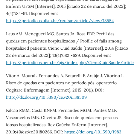
Enferm UFSM [Internet]. 2015 [citado 22 de marzo del 2022];
4(4):784-91. Disponível em:
https://periodicos.ufsm.br/reufsm/article/view/13554
Laus AM. Menegueti MG. Santos JA. Rosa PDP. Perfil das
quedas em pacientes hospitalizados / Profile of falls among
hospitalized patients. Cienc Cuid Saúde [Internet]. 2014 [citado
22 de marzo del 2022]; 13(4):682 -689. Disponível em:
https://periodicos.uem.br/ojs/index.php/CiencCuidSaude/artic
Vitor A. MouraL. Fernandes A. Botarelli F. Araújo J. Vitorino I.
Risco de quedas em pacientes no período pós-operatório.
Cogitare Enfermagem [Internet]. 2015; 20(1). DOI:
http://dx.doi.org/10.5380/ce.v20i1.38509
Falcão RMM. Costa KNFM. Fernandes MGM. Pontes MLF.
Vasconcelos JMB. Oliveira JS. Risco de quedas em pessoas
idosas hospitalizadas. Rev Gaúcha Enferm [Internet].
2019;40(esp):e20180266. DOI:
https://doi.org/10.1590/1983-