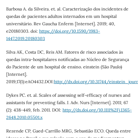
Barbosa A. da Silveira. et. al. Caracterização dos incidentes de
quedas de pacientes adultos internados em um hospital
universitário. Rev Gaucha Enferm [Internet]. 2019; 40,
e20180303. doi:
https://doi.org/10.1590/1983-
1447.2019.20180303
Silva AK, Costa DC, Reis AM. Fatores de risco associados às
quedas intra-hospitalares notificadas ao Núcleo de Segurança
do Paciente de um hospital de ensino. einstein (São Paulo)
[Internet].
2019;17(1):eAO4432.DOI:
http://dx.doi.org/10.31744/einstein_jo
Dykes PC. et. al. Scales of assessing self-efficacy of nurses and
assistants for preventing falls. J. Adv. Nurs [Internet]. 2011; 67
(2): 438-449, feb. 2011. DOI:
http://dx.doi.org/10.1111%2Fj.1365-
2648.2010.05501.x
Rezende CP, Gaed-Carrillo MRG, Sebastião ECO. Queda entre