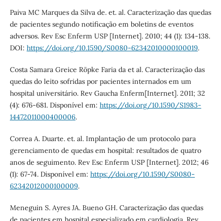
Paiva MC Marques da Silva de. et. al. Caracterização das quedas
de pacientes segundo notificação em boletins de eventos
adversos. Rev Esc Enferm USP [Internet]. 2010; 44 (1): 134-138.
DOI:
https://doi.org/10.1590/S0080-62342010000100019
.
Costa Samara Greice Röpke Faria da et al. Caracterização das
quedas do leito sofridas por pacientes internados em um
hospital universitário. Rev Gaucha Enferm[Internet]. 2011; 32
(4): 676-681. Disponível em:
https://doi.org/10.1590/S1983-
14472011000400006
.
Correa A. Duarte. et. al. Implantação de um protocolo para
gerenciamento de quedas em hospital: resultados de quatro
anos de seguimento. Rev Esc Enferm USP [Internet]. 2012; 46
(1): 67-74. Disponível em:
https://doi.org/10.1590/S0080-
62342012000100009
.
Meneguin S. Ayres JA. Bueno GH. Caracterização das quedas
de pacientes em hospital especializado em cardiologia. Rev