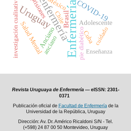
enfermería
México
prisiones
investigación cualitativa
COVID-19
Enfermería
Uruguay
Chile
Brasil
Adolescente
Salud Mental
Anciano
cuidado
pie diabético
Cuba
anciano
Enseñanza
Revista Uruguaya de Enfermería —
eISSN: 2301-
0371
Publicación oficial de
Facultad de Enfermería
de la
Universidad de la República,
Uruguay
Dirección: Av. Dr. Américo Ricaldoni S/N - Tel.
(+598) 24 87 00 50
Montevideo, Uruguay