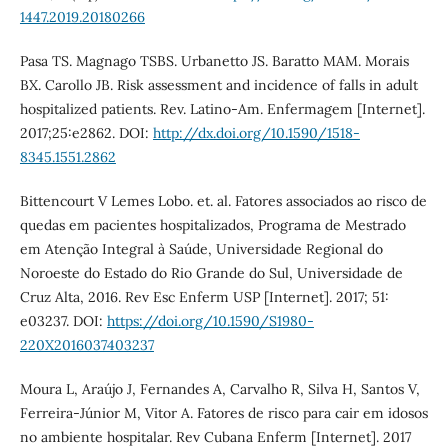
1447.2019.20180266
Pasa TS. Magnago TSBS. Urbanetto JS. Baratto MAM. Morais
BX. Carollo JB. Risk assessment and incidence of falls in adult
hospitalized patients. Rev. Latino-Am. Enfermagem [Internet].
2017;25:e2862. DOI:
http://dx.doi.org/10.1590/1518-
8345.1551.2862
Bittencourt V Lemes Lobo. et. al. Fatores associados ao risco de
quedas em pacientes hospitalizados, Programa de Mestrado
em Atenção Integral à Saúde, Universidade Regional do
Noroeste do Estado do Rio Grande do Sul, Universidade de
Cruz Alta, 2016. Rev Esc Enferm USP [Internet]. 2017; 51:
e03237. DOI:
https://doi.org/10.1590/S1980-
220X2016037403237
Moura L, Araújo J, Fernandes A, Carvalho R, Silva H, Santos V,
Ferreira-Júnior M, Vitor A. Fatores de risco para cair em idosos
no ambiente hospitalar. Rev Cubana Enferm [Internet]. 2017