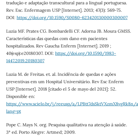
tradução e adaptação transcultural para a lingual portuguesa.
Rev. Esc. Enfermagem USP [Internet]. 2013; 47(3): 569-75.
DOI:
https://doi.org/10.1590/S0080-623420130000300007
Luzia MF. Prates CG. Bombardelli CF. Adorna JB. Moura GMSS.
Características das quedas com dano em pacientes
hospitalizados. Rev Gaucha Enferm [Internet]. 2019 ;
40(esp):e20180307. DOI:
https://doi.org/10.1590/1983-
1447.2019.20180307
Luzia M. de Freitas. et. al. Incidência de quedas e ações
preventivas em um Hospital Universitário. Rev Esc Enferm
USP [Internet]. 2018 [citado el 5 de mayo del 2021]: 52.
Disponible en:
https://www.scielo.br/j/reeusp/a/LPBtt7dsSktVXzmX8vgRk8n/a
lang=pt
Pope C. Mays N. org. Pesquisa qualitativa na atenção à saúde.
3ª ed. Porto Alegre: Artmed; 2009.