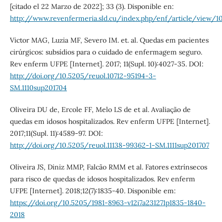
[citado el 22 Marzo de 2022]; 33 (3). Disponible en:
http://www.revenfermeria.sld.cu/index.php/enf/article/view/1
Victor MAG, Luzia MF, Severo IM. et. al. Quedas em pacientes
cirúrgicos: subsídios para o cuidado de enfermagem seguro.
Rev enferm UFPE [Internet]. 2017; 11(Supl. 10):4027-35. DOI:
http://doi.org/10.5205/reuol.10712-95194-3-
SM.1110sup201704
Oliveira DU de, Ercole FF, Melo LS de et al. Avaliação de
quedas em idosos hospitalizados. Rev enferm UFPE [Internet].
2017;11(Supl. 11):4589-97. DOI:
http://doi.org/10.5205/reuol.11138-99362-1-SM.1111sup201707
Oliveira JS, Diniz MMP, Falcão RMM et al. Fatores extrínsecos
para risco de quedas de idosos hospitalizados. Rev enferm
UFPE [Internet]. 2018;12(7):1835-40. Disponible em:
https://doi.org/10.5205/1981-8963-v12i7a231271p1835-1840-
2018