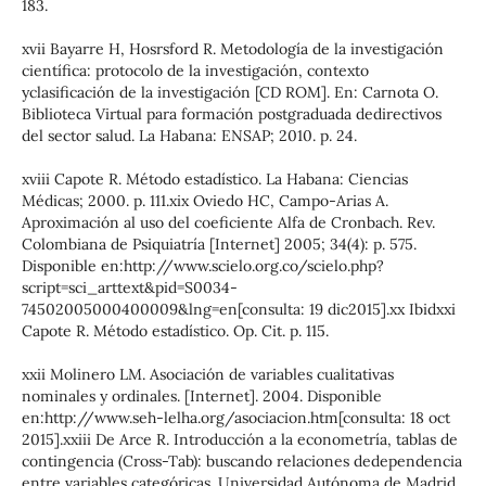
183.
xvii Bayarre H, Hosrsford R. Metodología de la investigación
científica: protocolo de la investigación, contexto
yclasificación de la investigación [CD ROM]. En: Carnota O.
Biblioteca Virtual para formación postgraduada dedirectivos
del sector salud. La Habana: ENSAP; 2010. p. 24.
xviii Capote R. Método estadístico. La Habana: Ciencias
Médicas; 2000. p. 111.xix Oviedo HC, Campo-Arias A.
Aproximación al uso del coeficiente Alfa de Cronbach. Rev.
Colombiana de Psiquiatría [Internet] 2005; 34(4): p. 575.
Disponible en:http://www.scielo.org.co/scielo.php?
script=sci_arttext&pid=S0034-
74502005000400009&lng=en[consulta: 19 dic2015].xx Ibidxxi
Capote R. Método estadístico. Op. Cit. p. 115.
xxii Molinero LM. Asociación de variables cualitativas
nominales y ordinales. [Internet]. 2004. Disponible
en:http://www.seh-lelha.org/asociacion.htm[consulta: 18 oct
2015].xxiii De Arce R. Introducción a la econometría, tablas de
contingencia (Cross-Tab): buscando relaciones dedependencia
entre variables categóricas. Universidad Autónoma de Madrid.