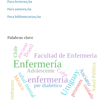
Para lectores/as
Para autores/as
Para bibliotecarios/as
Palabras clave
anciano
Brasil
Chile
Facultad de Enfermería
Enfermería
Salud Pública
Cuba
Anciano
Adolescente
Uruguay
salud mental
México
enfermería
prisiones
embarazo
pie diabético
cuidado