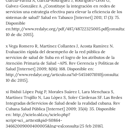
García-Fariña A, García-Rodríguez J, Rodríguez-León G,
Galvez-González A. ¿Constituye la integración en redes de
servicios una estrategia efectiva para elevar la eficiencia de los
sistemas de salud? Salud en Tabasco [Internet] 2011; 17 (3): 75.
Disponible
en:http://www.redalyc.org/pdf/487/48722325005.pdf[consulta:
10 de dic 2015].
x Vega Romero R, Martínez Collantes J, Acosta Ramírez N.
Evaluación rápida del desempeño de la red pública de
servicios de salud de Suba en el logro de los atributos de la
Atención Primaria de Salud –APS. Rev Gerencia y Políticas de
Salud [Internet] 2009; 8(16): 168. Disponible en:
http://www.redalyc.org/articulo.oa?id=54514071010[consulta:
10 dic 2015].
xi Ibidxii López Puig P, Morales Suárez I, Lara Menchaca S,
Martínez Trujillo N, Lau López S, Soler Cárdenas SF. Las Redes
Integradas deServicios de Salud desde la realidad cubana. Rev
Cubana Salud Pública [Internet] 2009; 35(4): 35. Disponible
en: http://scielo.sld.cu/scielo.php?
script=sci_arttext&pid=S0864-
34662009000400005&lng=es[consulta:25 feb 2016].