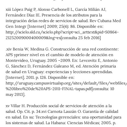
xiii López Puig P, Alonso Carbonell L, García Milián AJ,
Fernández Díaz IE. Presencia de los atributos para la
integración delas redes de servicios de salud. Rev Cubana Med
Gen Integr [Internet] 2009; 25(4): 86. Disponible en:
http://scielo.sld.cu/scielo.php?script=sci_arttext&pid=S0864-
21252009000400009&lng=es[consulta 25 feb 2016]
.xiv Benia W, Medina G. Construcción de una red continente:
APS yprimer nivel en el cambio de modelo de atención en
Montevideo, Uruguay. 2005 –2009. En: Levcovitz E, Antonio
G, Sánchez D, Fernández Galeano M, ed. Atención primaria
de salud en Uruguay: experiencias y lecciones aprendidas.
[Internet]. 2011. p. 126. Disponible en:
http://uruguay.campusvirtualsp.org/sites/default/files/webfi
%20libro%20de%20APS-2011-FINAL-tapas.pdf[consulta: 10
may 2013].
xv Villar H. Producción social de servicios de atención a la
salud. Op. Cit. p. 34.xvi Carnota Lauzán O. Garantía de calidad
en salud. En su: Tecnologías gerenciales: una oportunidad para
los sistemas de salud. La Habana: Ciencias Médicas; 2005. p.