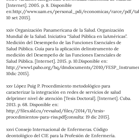
[Internet]. 2005. p. 8. Disponible
en:http://www.uam.es/personal_pdi/economicas/rarce/pdf/tabl
10 set 2015].
xxiv Organización Panamericana de la Salud. Organización
Mundial de la Salud. Iniciativa “Salud Pública en laAméricas”.
Medición del Desempeño de las Funciones Esenciales de
Salud Pública. Guía para la aplicación delinstrumento de
medición del Desempeño de las Funciones Esenciales de
Salud Pública. [Internet]. 2015. p. 10.Disponible en:
http://www1.paho.org/hq/dmdocuments/2010/FESP_Instrumento
10dic 2015].
xxv López Puig P. Procedimiento metodológico para
caracterizar la integración en redes de servicios de salud
delprimer nivel de atención [Tesis Doctoral]. [Internet]. Cuba.
2013. p. 68. Disponible en:
http://files.sld.cu/revsalud/files/2014/11/tesis-
procedimientos-para-riss.pdf[consulta: 19 dic 2015].
xxvi Consejo Internacional de Enfermeras. Código
deontológico del CIE para la Profesión de Enfermería.