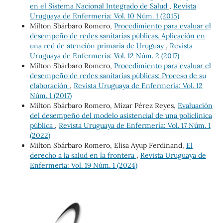
en el Sistema Nacional Integrado de Salud
,
Revista
Uruguaya de Enfermería: Vol. 10 Núm. 1 (2015)
Milton Sbárbaro Romero,
Procedimiento para evaluar el
desempeño de redes sanitarias públicas. Aplicación en
una red de atención primaria de Uruguay
,
Revista
Uruguaya de Enfermería: Vol. 12 Núm. 2 (2017)
Milton Sbárbaro Romero,
Procedimiento para evaluar el
desempeño de redes sanitarias públicas: Proceso de su
elaboración
,
Revista Uruguaya de Enfermería: Vol. 12
Núm. 1 (2017)
Milton Sbárbaro Romero, Mizar Pérez Reyes,
Evaluación
del desempeño del modelo asistencial de una policlínica
pública
,
Revista Uruguaya de Enfermería: Vol. 17 Núm. 1
(2022)
Milton Sbárbaro Romero, Elisa Ayup Ferdinand,
El
derecho a la salud en la frontera
,
Revista Uruguaya de
Enfermería: Vol. 19 Núm. 1 (2024)