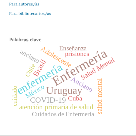
Para autores/as
Para bibliotecarios/as
Palabras clave
Adolescente
Enseñanza
Enfermería
anciano
prisiones
Salud Mental
Brasil
enfermería
Chile
Anciano
salud mental
México
Uruguay
cuidado
Cuba
COVID-19
atención primaria de salud
Cuidados de Enfermería