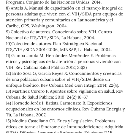
Programa Conjunto de las Naciones Unidas, 2014.
8) Antela A. Manual de capacitación en el manejo integral de
personas adultas que viven con el VIH/SIDA para equipos de
atención primaria y comunitarios en Latinoamérica y el
Caribe, OPS, Washington, 2004.
9) Colectivo de autores. Conociendo sobre VIH. Centro
Nacional de ITS/VIH/SIDA, La Habana, 2004.
10)Colectivo de autores. Plan Estratégico Nacional
ITS/VIH/SIDA 2001-2006, MINSAP, La Habana, 2004.
11) Gamba Janota M, Hernández Menéndez E. Problemas
éticos y psicológicos de la atención a personas viviendo con
VIH. Rev Cubana Salud Pública 2012; 33(2)
12) Brito Sosa G, García Reyes X. Conocimientos y creencias
de una población cubana sobre el VIH/SIDA desde un
enfoque bioético. Rev Cubana Med Gen Integr 2014; 22(4).
13) Martínez Cerero F. Apuntes sobre vigilancia en salud. Rev
Cubana de Salud Pública; 2010; 24(2):16-67
14) Hornedo Jeréz I, Batista Carmenate B. Exposiciones
ocupacionales en los entornos clínicos. Rev Cubana Energía y
Tú, La Habana, 2007.
15) Medina Castellano CD. Ética y Legislación. Problemas
éticos en torno al Síndrome de Inmunodeficiencia Adquirida
(SIDA). Difusión Avances de Enfermería. Ediciones DAE,