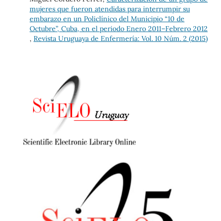
mujeres que fueron atendidas para interrumpir su
embarazo en un Policlínico del Municipio “10 de
Octubre”, Cuba, en el periodo Enero 2011–Febrero 2012
,
Revista Uruguaya de Enfermería: Vol. 10 Núm. 2 (2015)