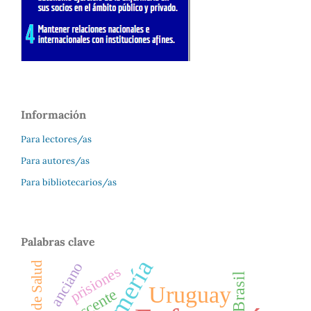
Información
Para lectores/as
Para autores/as
Para bibliotecarios/as
Palabras clave
anciano
Política de Salud
prisiones
Brasil
Uruguay