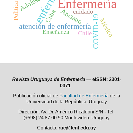
enfermería
Adolescente
Enfermería
Anciano
Cuba
cuidado
COVID-19
México
atención de enfermería
Enseñanza
Chile
Revista Uruguaya de Enfermería —
eISSN: 2301-
0371
Publicación oficial de
Facultad de Enfermería
de la
Universidad de la República,
Uruguay
Dirección: Av. Dr. Américo Ricaldoni S/N - Tel.
(+598) 24 87 00 50
Montevideo, Uruguay
Contacto:
rue@fenf.edu.uy