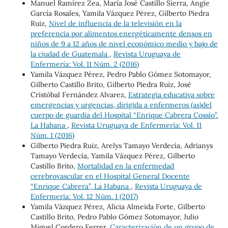
Manuel Ramírez Zea, María José Castillo Sierra, Angie
García Rosales, Yamila Vázquez Pérez, Gilberto Piedra
Ruiz,
Nivel de influencia de la televisión en la
preferencia por alimentos energéticamente densos en
niños de 9 a 12 años de nivel económico medio y bajo de
la ciudad de Guatemala
,
Revista Uruguaya de
Enfermería: Vol. 11 Núm. 2 (2016)
Yamila Vázquez Pérez, Pedro Pablo Gómez Sotomayor,
Gilberto Castillo Brito, Gilberto Piedra Ruiz, José
Cristóbal Fernández Alvarez,
Estrategia educativa sobre
emergencias y urgencias, dirigida a enfermeros (as)del
cuerpo de guardia del Hospital “Enrique Cabrera Cossío”.
La Habana
,
Revista Uruguaya de Enfermería: Vol. 11
Núm. 1 (2016)
Gilberto Piedra Ruiz, Arelys Tamayo Verdecía, Adrianys
Tamayo Verdecía, Yamila Vázquez Pérez, Gilberto
Castillo Brito,
Mortalidad en la enfermedad
cerebrovascular en el Hospital General Docente
“Enrique Cabrera”, La Habana
,
Revista Uruguaya de
Enfermería: Vol. 12 Núm. 1 (2017)
Yamila Vázquez Pérez, Alicia Almeida Forte, Gilberto
Castillo Brito, Pedro Pablo Gómez Sotomayor, Julio
Miguel Cordero Ferrer,
Caracterización de un grupo de