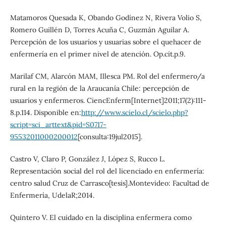
Matamoros Quesada K, Obando Godínez N, Rivera Volio S,
Romero Guillén D, Torres Acuña C, Guzmán Aguilar A.
Percepción de los usuarios y usuarias sobre el quehacer de
enfermería en el primer nivel de atención. Op.cit.p.9.
Marilaf CM, Alarcón MAM, Illesca PM. Rol del enfermero/a
rural en la región de la Araucanía Chile: percepción de
usuarios y enfermeros. CiencEnferm[Internet]2011;17(2):111-
8.p.114. Disponible en:
http://www.scielo.cl/scielo.php?
script=sci_arttext&pid=S0717-
95532011000200012
[consulta:19jul2015].
Castro V, Claro P, González J, López S, Rucco L.
Representación social del rol del licenciado en enfermería:
centro salud Cruz de Carrasco[tesis].Montevideo: Facultad de
Enfermería, UdelaR;2014.
Quintero V. El cuidado en la disciplina enfermera como