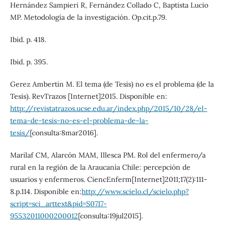
Hernández Sampieri R, Fernández Collado C, Baptista Lucio
MP. Metodología de la investigación. Op.cit.p.79.
Ibid. p. 418.
Ibid. p. 395.
Gerez Ambertin M. El tema (de Tesis) no es el problema (de la
Tesis). RevTrazos [Internet]2015. Disponible en:
http://revistatrazos.ucse.edu.ar/index.php/2015/10/28/el-
tema-de-tesis-no-es-el-problema-de-la-
tesis/
[consulta:8mar2016].
Marilaf CM, Alarcón MAM, Illesca PM. Rol del enfermero/a
rural en la región de la Araucanía Chile: percepción de
usuarios y enfermeros. CiencEnferm[Internet]2011;17(2):111-
8.p.114. Disponible en:
http://www.scielo.cl/scielo.php?
script=sci_arttext&pid=S0717-
95532011000200012
[consulta:19jul2015].