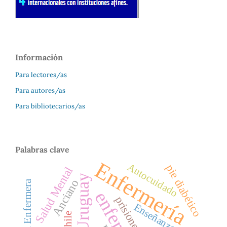
Información
Para lectores/as
Para autores/as
Para bibliotecarios/as
Palabras clave
Enfermería
Autocuidado
pie diabético
Salud Mental
Uruguay
Anciano
Rol de la Enfermera
prisiones
Enseñanza
Chile