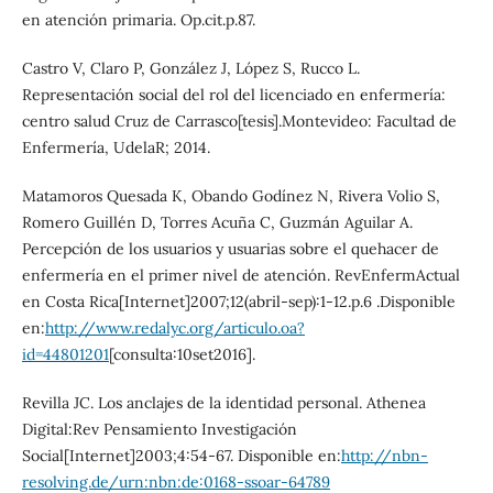
en atención primaria. Op.cit.p.87.
Castro V, Claro P, González J, López S, Rucco L.
Representación social del rol del licenciado en enfermería:
centro salud Cruz de Carrasco[tesis].Montevideo: Facultad de
Enfermería, UdelaR; 2014.
Matamoros Quesada K, Obando Godínez N, Rivera Volio S,
Romero Guillén D, Torres Acuña C, Guzmán Aguilar A.
Percepción de los usuarios y usuarias sobre el quehacer de
enfermería en el primer nivel de atención. RevEnfermActual
en Costa Rica[Internet]2007;12(abril-sep):1-12.p.6 .Disponible
en:
http://www.redalyc.org/articulo.oa?
id=44801201
[consulta:10set2016].
Revilla JC. Los anclajes de la identidad personal. Athenea
Digital:Rev Pensamiento Investigación
Social[Internet]2003;4:54-67. Disponible en:
http://nbn-
resolving.de/urn:nbn:de:0168-ssoar-64789