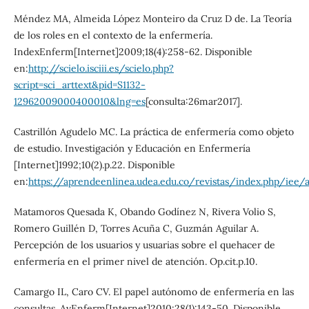
Méndez MA, Almeida López Monteiro da Cruz D de. La Teoría
de los roles en el contexto de la enfermería.
IndexEnferm[Internet]2009;18(4):258-62. Disponible
en:
http://scielo.isciii.es/scielo.php?
script=sci_arttext&pid=S1132-
12962009000400010&lng=es
[consulta:26mar2017].
Castrillón Agudelo MC. La práctica de enfermería como objeto
de estudio. Investigación y Educación en Enfermería
[Internet]1992;10(2).p.22. Disponible
en:
https://aprendeenlinea.udea.edu.co/revistas/index.php/iee/
Matamoros Quesada K, Obando Godínez N, Rivera Volio S,
Romero Guillén D, Torres Acuña C, Guzmán Aguilar A.
Percepción de los usuarios y usuarias sobre el quehacer de
enfermería en el primer nivel de atención. Op.cit.p.10.
Camargo IL, Caro CV. El papel autónomo de enfermería en las
consultas. AvEnferm[Internet]2010;28(1):143-50. Disponible