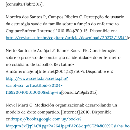
[consulta:17abr2017].
Moreira dos Santos R, Campos Ribeiro C. Percepção do usuário
da estratégia saúde da família sobre a função do enfermeiro.
CogitareEnferm[Internet]2010;15(4):709-15. Disponible en:
http://revistas.ufpr.br/cogitare/article/download/20373/13542
[
Netto Santos de Araújo LF, Ramos Souza FR. Considerações
sobre o processo de construção da identidade do enfermeiro
no cotidiano de trabalho. RevLatino-
AmEnfermagem[Internet]2004;12(1):50-7. Disponible en:
http://www.scielo.br/scielo.php?
script=sci_arttext&pid=S0104-
11692004000100008&lng=en
[consulta:19jul2015].
Novel Martï G. Mediación organizacional: desarrollando un
modelo de éxito compartido. [Internet].2010. Disponible
en:
https://books.google.com.uy/books?
id=pqtm3xFjq9AC&pg=PA26&lpg=PA26&dq=%E2%80%9Csi+ha+hec