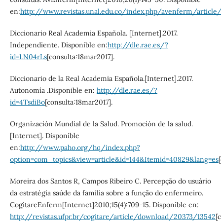
en:
http://www.revistas.unal.edu.co/index.php/avenferm/articl
Diccionario Real Academia Española. [Internet].2017.
Independiente. Disponible en:
http://dle.rae.es/?
id=LN04rLs
[consulta:18mar2017].
Diccionario de la Real Academia Española.[Internet].2017.
Autonomía .Disponible en:
http://dle.rae.es/?
id=4TsdiBo
[consulta:18mar2017].
Organización Mundial de la Salud. Promoción de la salud.
[Internet]. Disponible
en:
http://www.paho.org/hq/index.php?
option=com_topics&view=article&id=144&Itemid=40829&lang=es
Moreira dos Santos R, Campos Ribeiro C. Percepção do usuário
da estratégia saúde da família sobre a função do enfermeiro.
CogitareEnferm[Internet]2010;15(4):709-15. Disponible en:
http://revistas.ufpr.br/cogitare/article/download/20373/13542
[