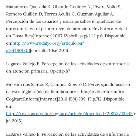
Matamoros Quesada K, Obando Godínez N, Rivera Volio S,
Romero Guillén D, Torres Acuña C, Guzmán Aguilar A.
Percepción de los usuarios y usuarias sobre el quehacer de
enfermería en el primer nivel de atención. RevEnfermActual
en Costa Rica[Internet]2007;12(abril-sep):1-12.p.6. Disponible
en:
http://www.redalyc.org/articulo.oa?
id=44801201
[consulta:10set2016].
Lagares Vallejo E. Percepción de las actividades de enfermería
en atención primaria. Op.cit.p.87.
Moreira dos Santos R, Campos Ribeiro C. Percepção do usuário
da estratégia saúde da família sobre a função do enfermeiro.
CogitareEnferm[Internet]2010;15(4):709-15.p.712 .Disponible
en:
http://revistas.ufpr.br/cogitare/article/download/20373/13542
[
jul 2015].
Lagares Vallejo E. Percepción de las actividades de enfermería