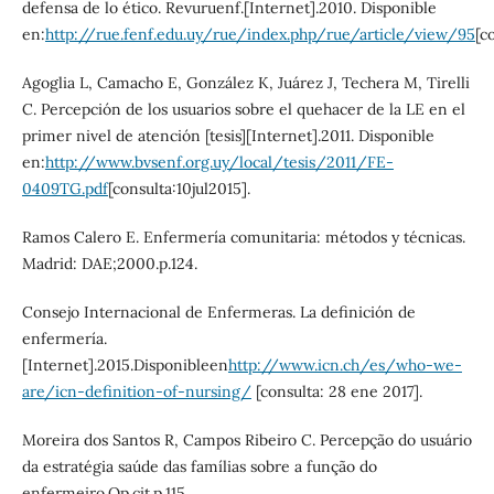
defensa de lo ético. Revuruenf.[Internet].2010. Disponible
en:
http://rue.fenf.edu.uy/rue/index.php/rue/article/view/95
[c
Agoglia L, Camacho E, González K, Juárez J, Techera M, Tirelli
C. Percepción de los usuarios sobre el quehacer de la LE en el
primer nivel de atención [tesis][Internet].2011. Disponible
en:
http://www.bvsenf.org.uy/local/tesis/2011/FE-
0409TG.pdf
[consulta:10jul2015].
Ramos Calero E. Enfermería comunitaria: métodos y técnicas.
Madrid: DAE;2000.p.124.
Consejo Internacional de Enfermeras. La definición de
enfermería.
[Internet].2015.Disponibleen
http://www.icn.ch/es/who-we-
are/icn-definition-of-nursing/
[consulta: 28 ene 2017].
Moreira dos Santos R, Campos Ribeiro C. Percepção do usuário
da estratégia saúde das famílias sobre a função do
enfermeiro.Op.cit.p.115.