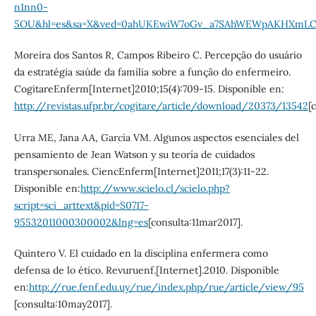
n1nn0-
5OU&hl=es&sa=X&ved=0ahUKEwiW7oGv_a7SAhWEWpAKHXmLC
Moreira dos Santos R, Campos Ribeiro C. Percepção do usuário
da estratégia saúde da família sobre a função do enfermeiro.
CogitareEnferm[Internet]2010;15(4):709-15. Disponible en:
http://revistas.ufpr.br/cogitare/article/download/20373/13542
[
Urra ME, Jana AA, García VM. Algunos aspectos esenciales del
pensamiento de Jean Watson y su teoría de cuidados
transpersonales. CiencEnferm[Internet]2011;17(3):11-22.
Disponible en:
http://www.scielo.cl/scielo.php?
script=sci_arttext&pid=S0717-
95532011000300002&lng=es
[consulta:11mar2017].
Quintero V. El cuidado en la disciplina enfermera como
defensa de lo ético. Revuruenf.[Internet].2010. Disponible
en:
http://rue.fenf.edu.uy/rue/index.php/rue/article/view/95
[consulta:10may2017].