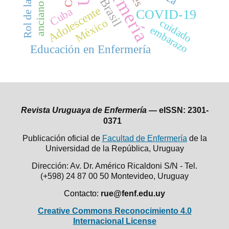
enfermería
Brasil
anciano
Adolescente
Cuba
COVID-19
México
cuidado
embarazo
Educación en Enfermería
Revista Uruguaya de Enfermería —
eISSN: 2301-
0371
Publicación oficial de
Facultad de Enfermería
de la
Universidad de la República,
Uruguay
Dirección: Av. Dr. Américo Ricaldoni S/N - Tel.
(+598) 24 87 00 50
Montevideo, Uruguay
Contacto:
rue@fenf.edu.uy
Creative Commons Reconocimiento 4.0
Internacional License