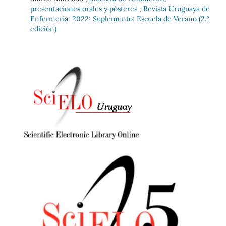
presentaciones orales y pósteres
,
Revista Uruguaya de
Enfermería: 2022: Suplemento: Escuela de Verano (2.°
edición)