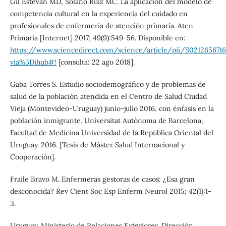
Gil Estevan MD, Solano Ruiz MC. La aplicación del modelo de
competencia cultural en la experiencia del cuidado en
profesionales de enfermería de atención primaria. Aten
Primaria [Internet] 2017; 49(9):549-56. Disponible en:
https://www.sciencedirect.com/science/article/pii/S021265671
via%3Dihub#!
[consulta: 22 ago 2018].
Gaba Torres S. Estudio sociodemográfico y de problemas de
salud de la población atendida en el Centro de Salud Ciudad
Vieja (Montevideo-Uruguay) junio-julio 2016, con énfasis en la
población inmigrante. Universitat Autònoma de Barcelona,
Facultad de Medicina Universidad de la República Oriental del
Uruguay. 2016. [Tesis de Máster Salud Internacional y
Cooperación].
Fraile Bravo M. Enfermeras gestoras de casos: ¿Esa gran
desconocida? Rev Cient Soc Esp Enferm Neurol 2015; 42(1):1-
3.
Uruguay. Ministerio de Relaciones Exteriores. Dirección