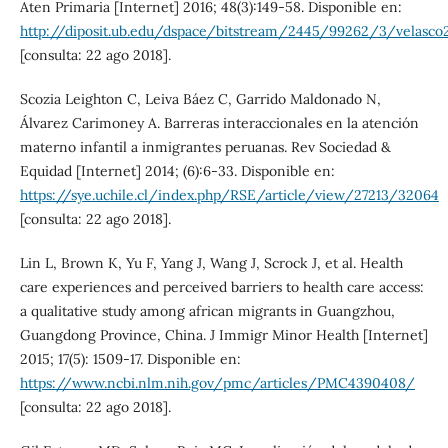
Aten Primaria [Internet] 2016; 48(3):149-58. Disponible en:
http://diposit.ub.edu/dspace/bitstream/2445/99262/3/velasco2
[consulta: 22 ago 2018].
Scozia Leighton C, Leiva Báez C, Garrido Maldonado N,
Álvarez Carimoney A. Barreras interaccionales en la atención
materno infantil a inmigrantes peruanas. Rev Sociedad &
Equidad [Internet] 2014; (6):6-33. Disponible en:
https://sye.uchile.cl/index.php/RSE/article/view/27213/32064
[consulta: 22 ago 2018].
Lin L, Brown K, Yu F, Yang J, Wang J, Scrock J, et al. Health
care experiences and perceived barriers to health care access:
a qualitative study among african migrants in Guangzhou,
Guangdong Province, China. J Immigr Minor Health [Internet]
2015; 17(5): 1509-17. Disponible en:
https://www.ncbi.nlm.nih.gov/pmc/articles/PMC4390408/
[consulta: 22 ago 2018].