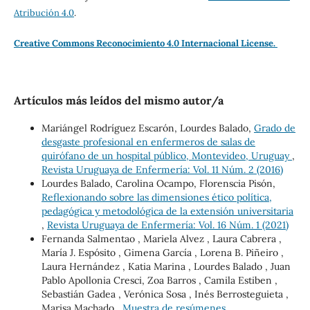
Atribución 4.0
.
Creative Commons Reconocimiento 4.0 Internacional License.
Artículos más leídos del mismo autor/a
Mariángel Rodríguez Escarón, Lourdes Balado,
Grado de
desgaste profesional en enfermeros de salas de
quirófano de un hospital público, Montevideo, Uruguay
,
Revista Uruguaya de Enfermería: Vol. 11 Núm. 2 (2016)
Lourdes Balado, Carolina Ocampo, Florenscia Pisón,
Reflexionando sobre las dimensiones ético política,
pedagógica y metodológica de la extensión universitaria
,
Revista Uruguaya de Enfermería: Vol. 16 Núm. 1 (2021)
Fernanda Salmentao , Mariela Alvez , Laura Cabrera ,
María J. Espósito , Gimena García , Lorena B. Piñeiro ,
Laura Hernández , Katia Marina , Lourdes Balado , Juan
Pablo Apollonia Cresci, Zoa Barros , Camila Estiben ,
Sebastián Gadea , Verónica Sosa , Inés Berrosteguieta ,
Marisa Machado ,
Muestra de resúmenes,