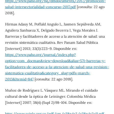
https://www.paho.org/hq/dmdocuments/2017/promocion-
salud-intersectorialidad-concurso-2017.pdf
[consulta: 22 ago
2018].
Hirmas Adauy M, Poffald Angulo L, Jasmen Sepúlveda AM,
Aguilera Sanhueza X, Delgado Becerra I, Vega Morales J.
Barreras y facilitadores de acceso a la atención de salud: una
revisión sistemática cualitativa. Rev Panam Salud Pública
[Internet] 2013; 33(3):223–9. Disponible en:
https://www.paho.org/journal/index.php?
option=com_docman&view=download&alias=571-barreras-y-
facilitadores-de-acceso-a-la-atencion-de-salud-una-revision-
sistematica-cualitativa&category_slug=pdfs-march-
2013&Itemid=847
[consulta: 22 ago 2018].
Muñoz de Rodríguez L. Vásquez ML. Mirando el cuidado
cultural desde la óptica de Leininger. Colombia Médica
[Internet] 2007; 38(4) (Supl 2):98-104. Disponible en:
http://www.scielo.org.co/pdf/cm/v38n4s2/v38n4s2a11.pdf