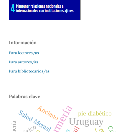
Información
Para lectores/as
Para autores/as
Para bibliotecarios/as
Palabras clave
enfermería
Anciano
Salud Mental
pie diabético
Uruguay
México