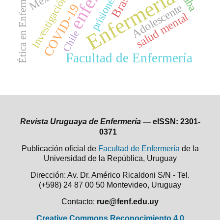
Ética en Enfermería
Enfermería
Cuba
Brasil
prisiones
Investigación
Adolescente
COVID-19
salud mental
Chile
Facultad de Enfermería
Revista Uruguaya de Enfermería —
eISSN: 2301-
0371
Publicación oficial de
Facultad de Enfermería
de la
Universidad de la República,
Uruguay
Dirección: Av. Dr. Américo Ricaldoni S/N - Tel.
(+598) 24 87 00 50
Montevideo, Uruguay
Contacto:
rue@fenf.edu.uy
Creative Commons Reconocimiento 4.0