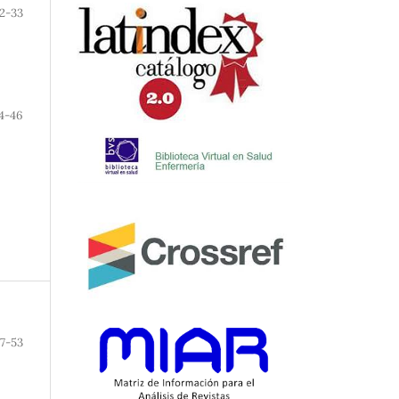
2-33
4-46
7-53