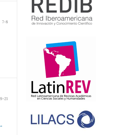
7-8
9-21
o-