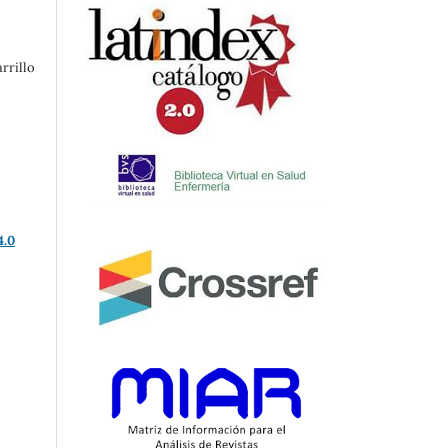
rrillo
4.0