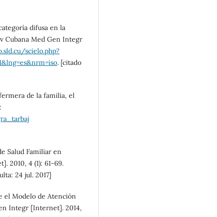
categoría difusa en la
 Rev Cubana Med Gen Integr
o.sld.cu/scielo.php?
11&lng=es&nrm=iso
. [citado
ermera de la familia, el
:
ra_tarbaj
e Salud Familiar en
]. 2010, 4 (1): 61-69.
ta: 24 jul. 2017]
bre el Modelo de Atención
n Integr [Internet]. 2014,