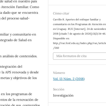
 de salud en nuestro país
o Atención Familiar. Como
cia dado que se encuentra
Cómo citar
s del proceso salud-
Carrillo R. Aportes del enfoque familiar y
comunitario en los Programas de Atención en
en Uruguay. RUE [Internet]. 24 de noviembr
2018 [citado 7 de agosto de 2026];13(2):34-46
miliar y comunitario en
Disponible en:
ntegrado de Salud en
http://rue.fenf.edu.uy/index.php/rue/articl
/260
on análisis de contenidos.
Más formatos de cita
integración del
e la APS renovada y desde
Número
 metas y objetivos de los
Vol. 13 Núm. 2 (2018)
Sección
r en los programas de
Investigación
entos de la renovación de
dización de sus contenidos