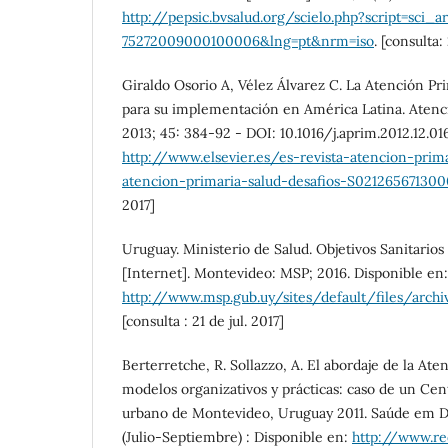
http://pepsic.bvsalud.org/scielo.php?script=sci_a
75272009000100006&lng=pt&nrm=iso
. [consulta: 
Giraldo Osorio A, Vélez Álvarez C. La Atención Pri
para su implementación en América Latina. Atenci
2013; 45: 384-92 - DOI: 10.1016/j.aprim.2012.12.01
http://www.elsevier.es/es-revista-atencion-prima
atencion-primaria-salud-desafios-S021265671300
2017]
Uruguay. Ministerio de Salud. Objetivos Sanitario
[Internet]. Montevideo: MSP; 2016. Disponible en:
http://www.msp.gub.uy/sites/default/files/arc
[consulta : 21 de jul. 2017]
Berterretche, R. Sollazzo, A. El abordaje de la Ate
modelos organizativos y prácticas: caso de un Cen
urbano de Montevideo, Uruguay 2011. Saúde em De
(Julio-Septiembre) : Disponible en:
http://www.red