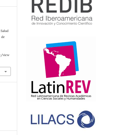
 Salud
e de
.
e/view