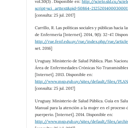
vol.30(3) . Disponible en:
http://scielo.sld.cu/scie
script=sci_arttext&pid=S0864-212520140003000
[consulta: 25 jul. 2017]
Carrillo, R. Las políticas sociales y públicas hacia 
de Enfermería [Internet]. 2014, 9(1): 32-47. Dispon
http://rue.fenf.edu.uy/rue/index.php/rue/artic
set. 2016]
Uruguay. Ministerio de Salud Pública. Plan Naciona
Área de Enfermedades Crónicas No Transmisible
[Internet]. 2013. Disponible en:
http://www.msp.gub.uy/sites/default/file
[consulta: 25 jul. 2017]
Uruguay. Ministerio de Salud Pública. Guía en Sal
Manual para la atención a la mujer en el proceso 
puerperio. [Internet]. 2014. Disponible en:
http://www.msp.gub.uy/sites/default/files/