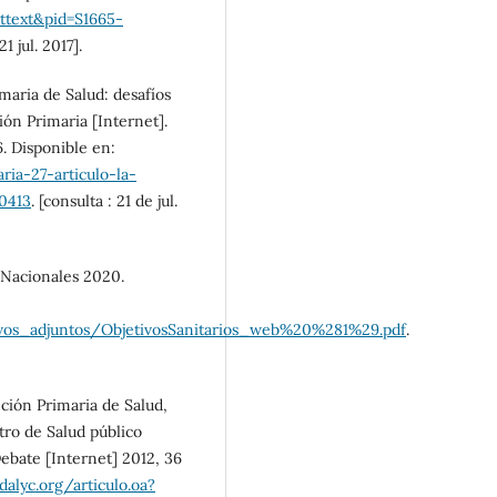
rttext&pid=S1665-
21 jul. 2017].
maria de Salud: desafíos
ón Primaria [Internet].
6. Disponible en:
ria-27-articulo-la-
0413
. [consulta : 21 de jul.
s Nacionales 2020.
hivos_adjuntos/ObjetivosSanitarios_web%20%281%29.pdf
.
nción Primaria de Salud,
tro de Salud público
bate [Internet] 2012, 36
alyc.org/articulo.oa?