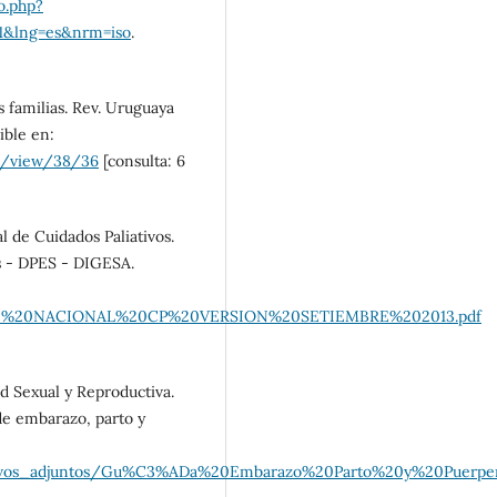
lo.php?
11&lng=es&nrm=iso
.
las familias. Rev. Uruguaya
ible en:
le/view/38/36
[consulta: 6
l de Cuidados Paliativos.
s - DPES - DIGESA.
s/PLAN%20NACIONAL%20CP%20VERSION%20SETIEMBRE%202013.pdf
ud Sexual y Reproductiva.
de embarazo, parto y
archivos_adjuntos/Gu%C3%ADa%20Embarazo%20Parto%20y%20Puerpe