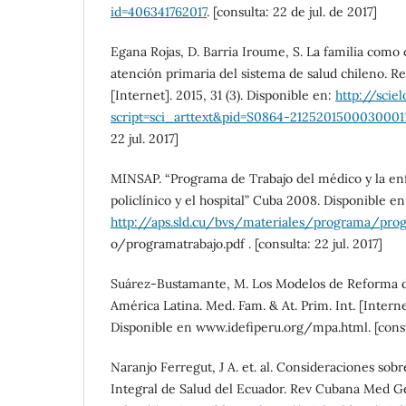
id=406341762017
. [consulta: 22 de jul. de 2017]
Egana Rojas, D. Barria Iroume, S. La familia como 
atención primaria del sistema de salud chileno.
[Internet]. 2015, 31 (3). Disponible en:
http://sciel
script=sci_arttext&pid=S0864-212520150003000
22 jul. 2017]
MINSAP. “Programa de Trabajo del médico y la enf
policlínico y el hospital” Cuba 2008. Disponible en
http://aps.sld.cu/bvs/materiales/programa/prog
o/programatrabajo.pdf . [consulta: 22 jul. 2017]
Suárez-Bustamante, M. Los Modelos de Reforma d
América Latina. Med. Fam. & At. Prim. Int. [Internet
Disponible en www.idefiperu.org/mpa.html. [consul
Naranjo Ferregut, J A. et. al. Consideraciones so
Integral de Salud del Ecuador. Rev Cubana Med Ge