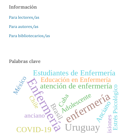
Información
Para lectores/as
Para autores/as
Para bibliotecarios/as
Palabras clave
Estudiantes de Enfermería
México
Enfermería
Educación en Enfermería
atención de enfermería
Estrés Psicológico
enfermería
Adolescente
Cuba
Chile
Anciano
Brasil
anciano
prisiones
Uruguay
COVID-19