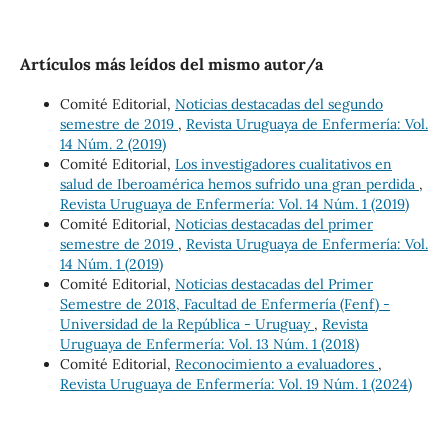
Artículos más leídos del mismo autor/a
Comité Editorial,
Noticias destacadas del segundo
semestre de 2019
,
Revista Uruguaya de Enfermería: Vol.
14 Núm. 2 (2019)
Comité Editorial,
Los investigadores cualitativos en
salud de Iberoamérica hemos sufrido una gran perdida
,
Revista Uruguaya de Enfermería: Vol. 14 Núm. 1 (2019)
Comité Editorial,
Noticias destacadas del primer
semestre de 2019
,
Revista Uruguaya de Enfermería: Vol.
14 Núm. 1 (2019)
Comité Editorial,
Noticias destacadas del Primer
Semestre de 2018, Facultad de Enfermería (Fenf) -
Universidad de la República - Uruguay
,
Revista
Uruguaya de Enfermería: Vol. 13 Núm. 1 (2018)
Comité Editorial,
Reconocimiento a evaluadores
,
Revista Uruguaya de Enfermería: Vol. 19 Núm. 1 (2024)