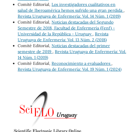
Comité Editorial,
Los investigadores cualitativos en
salud de Iberoamérica hemos sufrido una gran perdida
,
Revista Uruguaya de Enfermería: Vol. 14 Núm. 1 (2019)
Comité Editorial,
Noticias destacadas del Segundo
Semestre de 2018, Facultad de Enfermería (Fenf) -
Universidad de la República - Uruguay
,
Revista
Uruguaya de Enfermería: Vol. 13 Núm. 2 (2018)
Comité Editorial,
Noticias destacadas del primer
semestre de 2019
,
Revista Uruguaya de Enfermería: Vol.
14 Núm. 1 (2019)
Comité Editorial,
Reconocimiento a evaluadores
,
Revista Uruguaya de Enfermería: Vol. 19 Núm. 1 (2024)