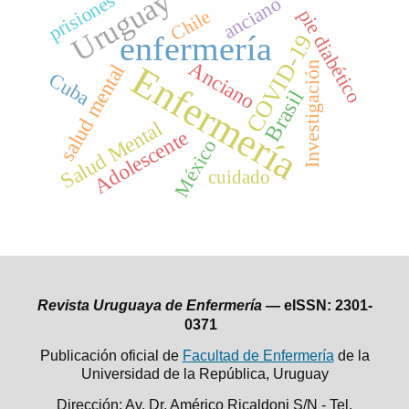
Uruguay
prisiones
anciano
pie diabético
Chile
enfermería
COVID-19
Anciano
Enfermería
Investigación
salud mental
Cuba
Brasil
Salud Mental
Adolescente
México
cuidado
Revista Uruguaya de Enfermería —
eISSN: 2301-
0371
Publicación oficial de
Facultad de Enfermería
de la
Universidad de la República,
Uruguay
Dirección: Av. Dr. Américo Ricaldoni S/N - Tel.