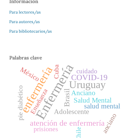
Información
Para lectores/as
Para autores/as
Para bibliotecarios/as
Palabras clave
Enfermería
enfermería
Cuba
México
cuidado
COVID-19
Uruguay
pie diabético
Enseñanza
Brasil
Anciano
Salud Mental
salud mental
Adolescente
anciano
atención de enfermería
prisiones
Chile