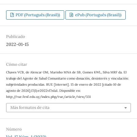
PDF (Português (Brasil))
ePub (Português (Brasil))
Publicado
2022-01-15
Cómo citar
Chaves VCB, de Alencar OM, Marinho MNA de SB, Gomes KWL, Silva MRF da. El
trabajo del Agente de Salud Comunitario como donación, desinterés y vinculación:
subjetividades producidas. RUE [Internet]. 15 de enero de 2022 [citado 10 de
agosto de 2026];17(1):e2022v17n1a1. Disponible en:
http://rue.fenf.edu.uy/index.php/rue/article/view/331
Más formatos de cita
Número
Vol. 17 Núm. 1 (2022)