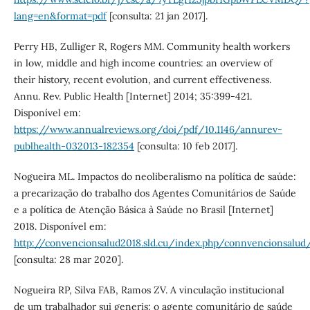
lang=en&format=pdf
[consulta: 21 jan 2017].
Perry HB, Zulliger R, Rogers MM. Community health workers
in low, middle and high income countries: an overview of
their history, recent evolution, and current effectiveness.
Annu. Rev. Public Health [Internet] 2014; 35:399-421.
Disponível em:
https://www.annualreviews.org/doi/pdf/10.1146/annurev-
publhealth-032013-182354
[consulta: 10 feb 2017].
Nogueira ML. Impactos do neoliberalismo na política de saúde:
a precarização do trabalho dos Agentes Comunitários de Saúde
e a política de Atenção Básica à Saúde no Brasil [Internet]
2018. Disponível em:
http://convencionsalud2018.sld.cu/index.php/connvencionsalu
[consulta: 28 mar 2020].
Nogueira RP, Silva FAB, Ramos ZV. A vinculação institucional
de um trabalhador sui generis: o agente comunitário de saúde