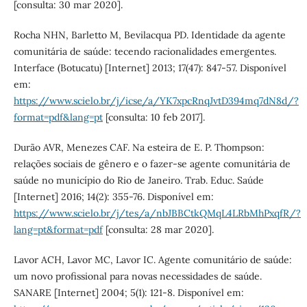
[consulta: 30 mar 2020].
Rocha NHN, Barletto M, Bevilacqua PD. Identidade da agente
comunitária de saúde: tecendo racionalidades emergentes.
Interface (Botucatu) [Internet] 2013; 17(47): 847-57. Disponível
em:
https://www.scielo.br/j/icse/a/YK7xpcRnqJvtD394mq7dN8d/?
format=pdf&lang=pt
[consulta: 10 feb 2017].
Durão AVR, Menezes CAF. Na esteira de E. P. Thompson:
relações sociais de gênero e o fazer-se agente comunitária de
saúde no município do Rio de Janeiro. Trab. Educ. Saúde
[Internet] 2016; 14(2): 355-76. Disponível em:
https://www.scielo.br/j/tes/a/nbJBBCtkQMqL4LRbMhPxqfR/?
lang=pt&format=pdf
[consulta: 28 mar 2020].
Lavor ACH, Lavor MC, Lavor IC. Agente comunitário de saúde:
um novo profissional para novas necessidades de saúde.
SANARE [Internet] 2004; 5(1): 121-8. Disponível em: