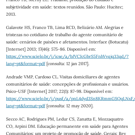
subjetividade em saúde: textos reunidos. São Paulo: Hucitec;
2013.
Galavote HS, Franco TB, Lima RCD, Belizário AM. Alegrias e
tristezas no cotidiano de trabalho do agente comunitário de
saúde: cenários de paixões e afetamentos. Interface (Botucatu)
[Internet] 2013; 17(46): 575-86. Disponível em:
https://www.scielo.br/j/icse/a/bJVCJcGbrS5FnhVvqjq33qd/?
lang=pt&format=pdf
[consulta: 12 jan 2017].
Andrade VMP, Cardoso CL. Visitas domiciliares de agentes
comunitários de saúde: concepções de profissionais e usuários.
Psico-USF [Internet] 2017; 22(1): 87-98. Disponível em:
https://www.scielo.br/j/pusf/a/pnL4dyd3Sn8KRmmGSQqLNxF
lang=pt&format=pdf
[consulta: 12 may 2020].
Secco AC, Rodrigues PM, Ledur CS, Zanatta E, Mozzaquatro
CO, Arpini DM. Educação permanente em saúde para Agentes
Comunitários: um projeto de promoção de saúde. Gerais: Rev