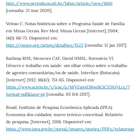
http://www.periodicos.ufc.br/labor/article/view/6641
[consulta: 21 mar 2020].
Veloso C. Notas históricas sobre o Programa Saúde de Família
em Minas Gerais. Rev Med. Minas Gerais [Internet] 2004;
14(1): 66-73. Disponível em:
http://rmmg.org/artigo/detalhes/1523
[consulta: 12 jan 2017].
Barbosa RHS, Menezes CAF, David HMSL, Bornstein VJ.
Gênero e trabalho em saúde: um olhar crítico sobre o trabalho
de agentes comunitárias/os de saúde. Interface (Botucatu)
[Internet] 2012; 16(42): 751-65. Disponível em:
https://www.scielo.br/j/icse/a/6FVZggsJ3RwdKSCX5KfyLct/?
format=pdf&lang=pt
[consulta: 05 feb 2017].
Brasil. Instituto de Pesquisa Econômica Aplicada (IPEA).
Economia dos cuidados: marco teórico-conceitual. Relatório
de pesquisa. [Internet]. 2016. Disponível em:
https://www.ipea.gov.br/portal/images/stories/PDFs/relatorio