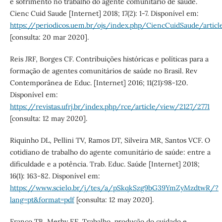
e sofrimento no trabalho do agente comunitário de saúde.
Cienc Cuid Saude [Internet] 2018; 17(2): 1-7. Disponível em:
https://periodicos.uem.br/ojs/index.php/CiencCuidSaude/artic
[consulta: 20 mar 2020].
Reis JRF, Borges CF. Contribuições históricas e políticas para a
formação de agentes comunitários de saúde no Brasil. Rev
Contemporânea de Educ. [Internet] 2016; 11(21):98-120.
Disponível em:
https://revistas.ufrj.br/index.php/rce/article/view/2127/2771
[consulta: 12 may 2020].
Riquinho DL, Pellini TV, Ramos DT, Silveira MR, Santos VCF. O
cotidiano de trabalho do agente comunitário de saúde: entre a
dificuldade e a potência. Trab. Educ. Saúde [Internet] 2018;
16(1): 163-82. Disponível em:
https://www.scielo.br/j/tes/a/pSkqkSzg9bG39YmZyMzdtwR/?
lang=pt&format=pdf
[consulta: 12 may 2020].
Franco TB, Merhy EE. Trabalho, produção do cuidado e