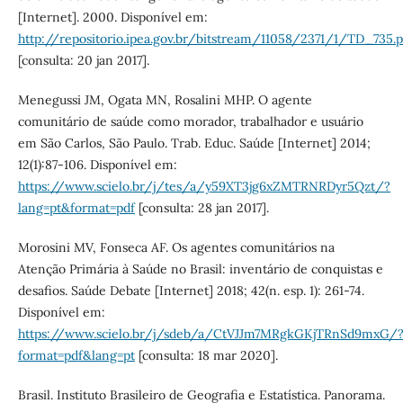
[Internet]. 2000. Disponível em:
http://repositorio.ipea.gov.br/bitstream/11058/2371/1/TD_735.p
[consulta: 20 jan 2017].
Menegussi JM, Ogata MN, Rosalini MHP. O agente
comunitário de saúde como morador, trabalhador e usuário
em São Carlos, São Paulo. Trab. Educ. Saúde [Internet] 2014;
12(1):87-106. Disponível em:
https://www.scielo.br/j/tes/a/y59XT3jg6xZMTRNRDyr5Qzt/?
lang=pt&format=pdf
[consulta: 28 jan 2017].
Morosini MV, Fonseca AF. Os agentes comunitários na
Atenção Primária à Saúde no Brasil: inventário de conquistas e
desafios. Saúde Debate [Internet] 2018; 42(n. esp. 1): 261-74.
Disponível em:
https://www.scielo.br/j/sdeb/a/CtVJJm7MRgkGKjTRnSd9mxG/
format=pdf&lang=pt
[consulta: 18 mar 2020].
Brasil. Instituto Brasileiro de Geografia e Estatística. Panorama.