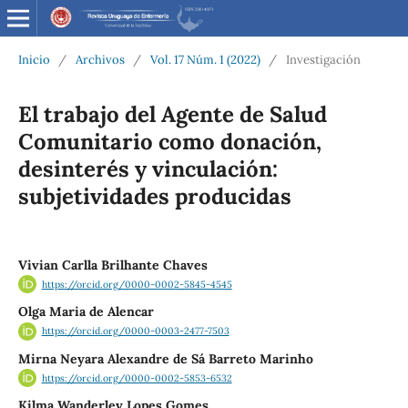
Inicio
/
Archivos
/
Vol. 17 Núm. 1 (2022)
/
Investigación
El trabajo del Agente de Salud
Comunitario como donación,
desinterés y vinculación:
subjetividades producidas
Vivian Carlla Brilhante Chaves
https://orcid.org/0000-0002-5845-4545
Olga Maria de Alencar
https://orcid.org/0000-0003-2477-7503
Mirna Neyara Alexandre de Sá Barreto Marinho
https://orcid.org/0000-0002-5853-6532
Kilma Wanderley Lopes Gomes