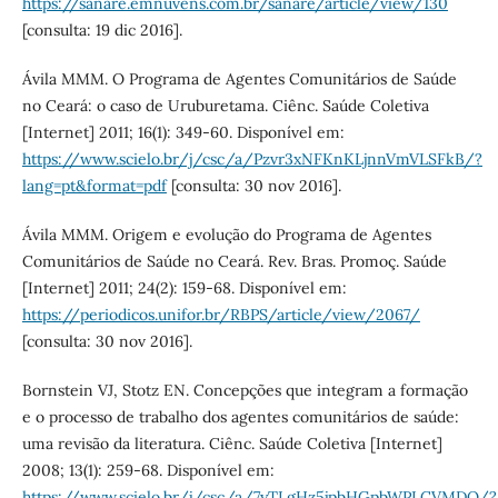
https://sanare.emnuvens.com.br/sanare/article/view/130
[consulta: 19 dic 2016].
Ávila MMM. O Programa de Agentes Comunitários de Saúde
no Ceará: o caso de Uruburetama. Ciênc. Saúde Coletiva
[Internet] 2011; 16(1): 349-60. Disponível em:
https://www.scielo.br/j/csc/a/Pzvr3xNFKnKLjnnVmVLSFkB/?
lang=pt&format=pdf
[consulta: 30 nov 2016].
Ávila MMM. Origem e evolução do Programa de Agentes
Comunitários de Saúde no Ceará. Rev. Bras. Promoç. Saúde
[Internet] 2011; 24(2): 159-68. Disponível em:
https://periodicos.unifor.br/RBPS/article/view/2067/
[consulta: 30 nov 2016].
Bornstein VJ, Stotz EN. Concepções que integram a formação
e o processo de trabalho dos agentes comunitários de saúde:
uma revisão da literatura. Ciênc. Saúde Coletiva [Internet]
2008; 13(1): 259-68. Disponível em:
https://www.scielo.br/j/csc/a/7yTLgHz5jpbHGpbWPLCVMDQ/?