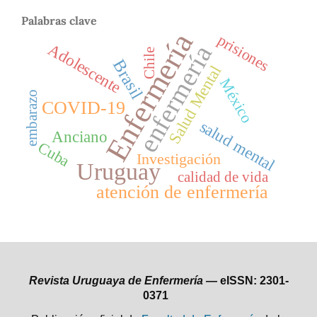
Palabras clave
Enfermería
prisiones
Adolescente
enfermería
Chile
Brasil
Salud Mental
México
embarazo
COVID-19
salud mental
Anciano
Cuba
Investigación
Uruguay
calidad de vida
atención de enfermería
Revista Uruguaya de Enfermería —
eISSN: 2301-
0371