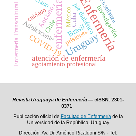
anciano
Enfermería
Enseñanza
enfermería
pie diabético
Enfermería Transcultural
Investigación
Anciano
cuidado
México
Cuba
Chile
Adolescente
Brasil
prisiones
Uruguay
COVID-19
atención de enfermería
agotamiento profesional
Revista Uruguaya de Enfermería —
eISSN: 2301-
0371
Publicación oficial de
Facultad de Enfermería
de la
Universidad de la República,
Uruguay
Dirección: Av. Dr. Américo Ricaldoni S/N - Tel.