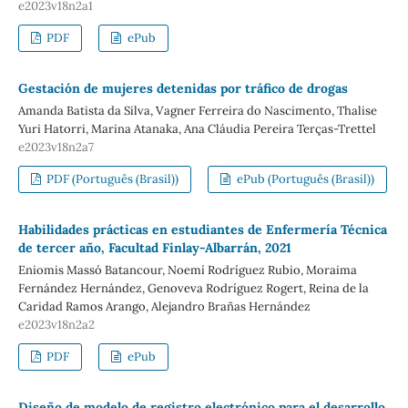
e2023v18n2a1
PDF
ePub
Gestación de mujeres detenidas por tráfico de drogas
Amanda Batista da Silva, Vagner Ferreira do Nascimento, Thalise
Yuri Hatorri, Marina Atanaka, Ana Cláudia Pereira Terças-Trettel
e2023v18n2a7
PDF (Português (Brasil))
ePub (Português (Brasil))
Habilidades prácticas en estudiantes de Enfermería Técnica
de tercer año, Facultad Finlay-Albarrán, 2021
Eniomis Massó Batancour, Noemí Rodríguez Rubio, Moraima
Fernández Hernández, Genoveva Rodríguez Rogert, Reina de la
Caridad Ramos Arango, Alejandro Brañas Hernández
e2023v18n2a2
PDF
ePub
Diseño de modelo de registro electrónico para el desarrollo