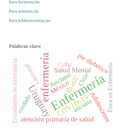
Para lectores/as
Para autores/as
Para bibliotecarios/as
Palabras clave
pie diabético
enfermería
Estudiantes de enfermería
Cuba
prisiones
Ética en Enfermería
Salud Mental
Anciano
Enfermería
Chile
Brasil
México
Uruguay
Adolescente
COVID-19
cuidado
anciano
atención primaria de salud