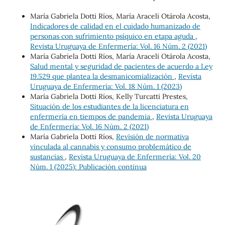
María Gabriela Dotti Ríos, María Araceli Otárola Acosta,
Indicadores de calidad en el cuidado humanizado de
personas con sufrimiento psíquico en etapa aguda
,
Revista Uruguaya de Enfermería: Vol. 16 Núm. 2 (2021)
María Gabriela Dotti Ríos, María Araceli Otárola Acosta,
Salud mental y seguridad de pacientes de acuerdo a Ley
19.529 que plantea la desmanicomialización
,
Revista
Uruguaya de Enfermería: Vol. 18 Núm. 1 (2023)
María Gabriela Dotti Ríos, Kelly Turcatti Prestes,
Situación de los estudiantes de la licenciatura en
enfermería en tiempos de pandemia
,
Revista Uruguaya
de Enfermería: Vol. 16 Núm. 2 (2021)
María Gabriela Dotti Ríos,
Revisión de normativa
vinculada al cannabis y consumo problemático de
sustancias
,
Revista Uruguaya de Enfermería: Vol. 20
Núm. 1 (2025): Publicación continua