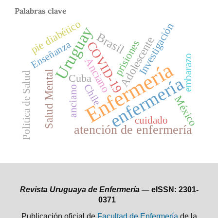
Palabras clave
pie diabético
Investigación
Uruguay
Brasil
Adolescente
prisiones
Enseñanza
COVID-19
embarazo
Anciano
Enfermería
Salud Mental
Política de Salud
Cuba
enfermería
Chile
anciano
México
cuidado
atención de enfermería
Revista Uruguaya de Enfermería —
eISSN: 2301-
0371
Publicación oficial de
Facultad de Enfermería
de la