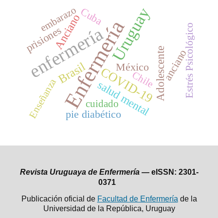
embarazo
Uruguay
Cuba
Anciano
Enfermería
Estrés Psicológico
enfermería
prisiones
Adolescente
anciano
Brasil
México
COVID-19
Chile
Enseñanza
salud mental
cuidado
pie diabético
Revista Uruguaya de Enfermería —
eISSN: 2301-
0371
Publicación oficial de
Facultad de Enfermería
de la
Universidad de la República,
Uruguay