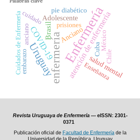
Palabras clave
Enfermería
pie diabético
cuidado
atención de enfermería
Cuidados de Enfermería
Adolescente
prisiones
Brasil
anciano
COVID-19
Anciano
México
enfermería
Uruguay
Cuba
embarazo
Chile
salud mental
Enseñanza
Revista Uruguaya de Enfermería —
eISSN: 2301-
0371
Publicación oficial de
Facultad de Enfermería
de la
Universidad de la República,
Uruguay