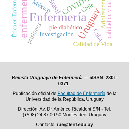
Ética en Enfermería
enfermería
COVID-19
Brasil
Adolescente
México
Chile
calidad de vida
Uruguay
Enfermería
prisiones
pie diabético
Cuba
Investigación
Calidad de Vida
Revista Uruguaya de Enfermería —
eISSN: 2301-
0371
Publicación oficial de
Facultad de Enfermería
de la
Universidad de la República,
Uruguay
Dirección: Av. Dr. Américo Ricaldoni S/N - Tel.
(+598) 24 87 00 50
Montevideo, Uruguay
Contacto:
rue@fenf.edu.uy