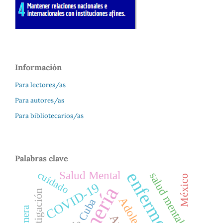
Información
Para lectores/as
Para autores/as
Para bibliotecarios/as
Palabras clave
enfermería
Salud Mental
cuidado
salud mental
México
COVID-19
Investigación
Adolescente
Cuba