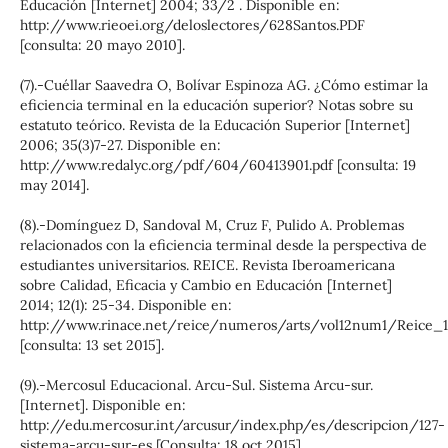
Educación [Internet] 2004; 33/2 . Disponible en:
http://www.rieoei.org/deloslectores/628Santos.PDF
[consulta: 20 mayo 2010].
(7).-Cuéllar Saavedra O, Bolívar Espinoza AG. ¿Cómo estimar la
eficiencia terminal en la educación superior? Notas sobre su
estatuto teórico. Revista de la Educación Superior [Internet]
2006; 35(3)7-27. Disponible en:
http://www.redalyc.org/pdf/604/60413901.pdf [consulta: 19
may 2014].
(8).-Domínguez D, Sandoval M, Cruz F, Pulido A. Problemas
relacionados con la eficiencia terminal desde la perspectiva de
estudiantes universitarios. REICE. Revista Iberoamericana
sobre Calidad, Eficacia y Cambio en Educación [Internet]
2014; 12(1): 25-34. Disponible en:
http://www.rinace.net/reice/numeros/arts/vol12num1/Reice_12
[consulta: 13 set 2015].
(9).-Mercosul Educacional. Arcu-Sul. Sistema Arcu-sur.
[Internet]. Disponible en:
http://edu.mercosur.int/arcusur/index.php/es/descripcion/127-
sistema-arcu-sur-es [Consulta: 18 oct 2015].