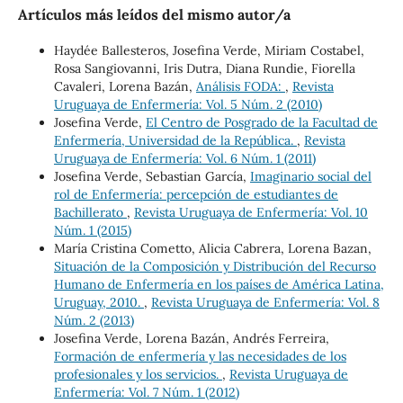
Artículos más leídos del mismo autor/a
Haydée Ballesteros, Josefina Verde, Miriam Costabel,
Rosa Sangiovanni, Iris Dutra, Diana Rundie, Fiorella
Cavaleri, Lorena Bazán,
Análisis FODA:
,
Revista
Uruguaya de Enfermería: Vol. 5 Núm. 2 (2010)
Josefina Verde,
El Centro de Posgrado de la Facultad de
Enfermería, Universidad de la República.
,
Revista
Uruguaya de Enfermería: Vol. 6 Núm. 1 (2011)
Josefina Verde, Sebastian García,
Imaginario social del
rol de Enfermería: percepción de estudiantes de
Bachillerato
,
Revista Uruguaya de Enfermería: Vol. 10
Núm. 1 (2015)
María Cristina Cometto, Alicia Cabrera, Lorena Bazan,
Situación de la Composición y Distribución del Recurso
Humano de Enfermería en los países de América Latina,
Uruguay, 2010.
,
Revista Uruguaya de Enfermería: Vol. 8
Núm. 2 (2013)
Josefina Verde, Lorena Bazán, Andrés Ferreira,
Formación de enfermería y las necesidades de los
profesionales y los servicios.
,
Revista Uruguaya de
Enfermería: Vol. 7 Núm. 1 (2012)