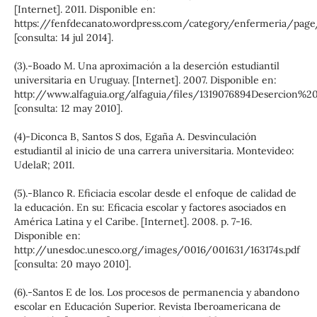
[Internet]. 2011. Disponible en:
https://fenfdecanato.wordpress.com/category/enfermeria/pag
[consulta: 14 jul 2014].
(3).-Boado M. Una aproximación a la deserción estudiantil
universitaria en Uruguay. [Internet]. 2007. Disponible en:
http://www.alfaguia.org/alfaguia/files/1319076894Desercion%2
[consulta: 12 may 2010].
(4)-Diconca B, Santos S dos, Egaña A. Desvinculación
estudiantil al inicio de una carrera universitaria. Montevideo:
UdelaR; 2011.
(5).-Blanco R. Eficiacia escolar desde el enfoque de calidad de
la educación. En su: Eficacia escolar y factores asociados en
América Latina y el Caribe. [Internet]. 2008. p. 7-16.
Disponible en:
http://unesdoc.unesco.org/images/0016/001631/163174s.pdf
[consulta: 20 mayo 2010].
(6).-Santos E de los. Los procesos de permanencia y abandono
escolar en Educación Superior. Revista Iberoamericana de