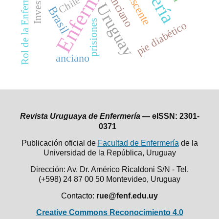
Enfermería
Rol de la Enfermera
Anciano
Chile
Uruguay
Brasil
prisiones
pie diabético
anciano
Revista Uruguaya de Enfermería —
eISSN: 2301-
0371
Publicación oficial de
Facultad de Enfermería
de la
Universidad de la República,
Uruguay
Dirección: Av. Dr. Américo Ricaldoni S/N - Tel.
(+598) 24 87 00 50
Montevideo, Uruguay
Contacto:
rue@fenf.edu.uy
Creative Commons Reconocimiento 4.0