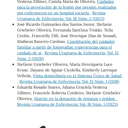
Vestena Zillmer, Camila María de Oliveira,
Cuidados
para la prevención de la lesión por presión realizados
por enfermeros en un hospital escuela
,
Revista
Uruguaya de Enfermería: Vol. 18 Núm. 2 (2023)
José Ricardo Guimarães dos Santos Junior, Stefanie
Griebeler Oliveira, Fernanda Sant’Ana Tristão, Teila
Ceolin, Francielly Zilli, José Henrique Dias de Sousa6,
Matheus Baneiro Cardoso,
Constitución del cuidador
familiar a partir de fotografías: experiencias para el
cuidado de sí
,
Revista Uruguaya de Enfermería: Vol. 15
Núm. 2 (2020)
Stefanie Griebeler Oliveira, Maria Henriqueta Luce
Kruse, Dayane de Aguiar Cicolella, Kimberly Larroque
Velleda,
Visita domiciliaria en el Sistema Único de Salud:
,
Revista Uruguaya de Enfermería: Vol. 13 Núm. 1 (2018)
Eduarda Rosado Soares, Juliana Graciela Vestena
Zillmer, Franciele Roberta Cordeiro, Stefanie Griebeler
Oliveira,
Muerte en la donación de órganos y tejidos:
,
Revista Uruguaya de Enfermería: Vol. 18 Núm. 1 (2023)