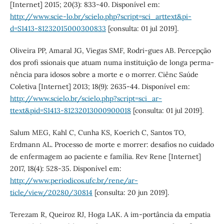
[Internet] 2015; 20(3): 833-40. Disponível em:
http://www.scie-lo.br/scielo.php?script=sci_arttext&pi-
d=S1413-81232015000300833
[consulta: 01 jul 2019].
Oliveira PP, Amaral JG, Viegas SMF, Rodri-gues AB. Percepção
dos profi ssionais que atuam numa instituição de longa perma-
nência para idosos sobre a morte e o morrer. Ciênc Saúde
Coletiva [Internet] 2013; 18(9): 2635-44. Disponível em:
http://www.scielo.br/scielo.php?script=sci_ar-
ttext&pid=S1413-81232013000900018
[consulta: 01 jul 2019].
Salum MEG, Kahl C, Cunha KS, Koerich C, Santos TO,
Erdmann AL. Processo de morte e morrer: desafios no cuidado
de enfermagem ao paciente e família. Rev Rene [Internet]
2017, 18(4): 528-35. Disponível em:
http://www.periodicos.ufc.br/rene/ar-
ticle/view/20280/30814
[consulta: 20 jun 2019].
Terezam R, Queiroz RJ, Hoga LAK. A im-portância da empatia