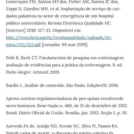
Lourençato FM, Santos AFJ dos, Ficher AM, Santos JC dos,
Zoppi D, Giardini MH, et al. Implantação de serviço de cui-
dados paliativos no setor de emergência de um hospital
público universitário. Revista Eletrônica Qualidade HC
[Internet] 2016: 127-33. Disponível em:
http://www.hcrp.usp.br/revistaqualidade/uploads/Ar-
tigos/133/133.pdf
[consulta: 09 mar 2019].
Polit B, Beck CT. Fundamentos de pesquisa em enfermagem:
avaliação de evidências para a prática da enfermagem. 9. ed.
Porto Alegre: Artmed; 2019.
Bardin L. Análise de conteúdo. São Paulo: Edições70; 2016.
Aprova normas regulamentadoras de pes-quisas envolvendo
seres humanos. Reso-lução n. 466, de 12 de dezembro de 2012.
Brasil. Diário Oficial da União, Brasília, jun. 2013. Seção 1, p. 59.
Azevedo FA de, Araújo ND, Novais NC, Silva JV, Passos RA.
Signifi cados de morte: o discurso do sujeito coletivo da