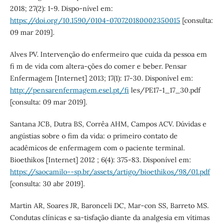
2018; 27(2): 1-9. Dispo-nível em:
https://doi.org/10.1590/0104-070720180002350015
[consulta:
09 mar 2019].
Alves PV. Intervenção do enfermeiro que cuida da pessoa em
fi m de vida com altera-ções do comer e beber. Pensar
Enfermagem [Internet] 2013; 17(1): 17-30. Disponível em:
http://pensarenfermagem.esel.pt/fi
les/PE17-1_17_30.pdf
[consulta: 09 mar 2019].
Santana JCB, Dutra BS, Corrêa AHM, Campos ACV. Dúvidas e
angústias sobre o fim da vida: o primeiro contato de
acadêmicos de enfermagem com o paciente terminal.
Bioethikos [Internet] 2012 ; 6(4): 375-83. Disponível em:
https://saocamilo--sp.br/assets/artigo/bioethikos/98/01.pdf
[consulta: 30 abr 2019].
Martin AR, Soares JR, Baronceli DC, Mar-con SS, Barreto MS.
Condutas clínicas e sa-tisfação diante da analgesia em vítimas