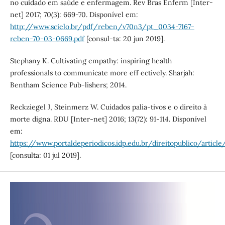
no cuidado em saúde e enfermagem. Rev Bras Enferm [Inter-
net] 2017; 70(3): 669-70. Disponível em:
http://www.scielo.br/pdf/reben/v70n3/pt_0034-7167-
reben-70-03-0669.pdf
[consul-ta: 20 jun 2019].
Stephany K. Cultivating empathy: inspiring health
professionals to communicate more eff ectively. Sharjah:
Bentham Science Pub-lishers; 2014.
Reckziegel J, Steinmerz W. Cuidados palia-tivos e o direito à
morte digna. RDU [Inter-net] 2016; 13(72): 91-114. Disponível
em:
https://www.portaldeperiodicos.idp.edu.br/direitopublico/artic
[consulta: 01 jul 2019].