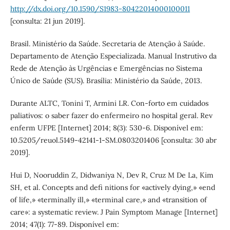
http://dx.doi.org/10.1590/S1983-80422014000100011
[consulta: 21 jun 2019].
Brasil. Ministério da Saúde. Secretaria de Atenção à Saúde.
Departamento de Atenção Especializada. Manual Instrutivo da
Rede de Atenção às Urgências e Emergências no Sistema
Único de Saúde (SUS). Brasília: Ministério da Saúde, 2013.
Durante ALTC, Tonini T, Armini LR. Con-forto em cuidados
paliativos: o saber fazer do enfermeiro no hospital geral. Rev
enferm UFPE [Internet] 2014; 8(3): 530-6. Disponível em:
10.5205/reuol.5149-42141-1-SM.0803201406 [consulta: 30 abr
2019].
Hui D, Nooruddin Z, Didwaniya N, Dev R, Cruz M De La, Kim
SH, et al. Concepts and defi nitions for «actively dying,» «end
of life,» «terminally ill,» «terminal care,» and «transition of
care»: a systematic review. J Pain Symptom Manage [Internet]
2014; 47(1): 77-89. Disponível em: