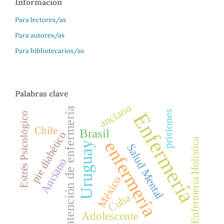
Información
Para lectores/as
Para autores/as
Para bibliotecarios/as
Palabras clave
anciano
atención de enfermería
Enfermería
prisiones
Estrés Psicológico
Chile
Brasil
pie diabético
Enfermería Holística
enfermería
Uruguay
Salud Mental
Anciano
México
Cuba
Adolescente