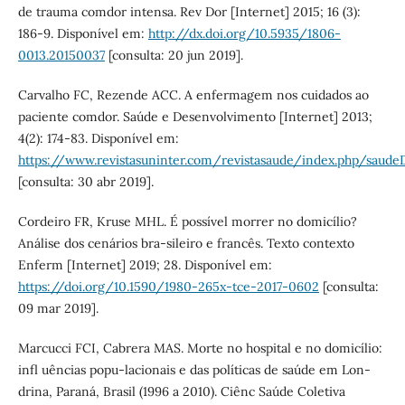
de trauma comdor intensa. Rev Dor [Internet] 2015; 16 (3):
186-9. Disponível em:
http://dx.doi.org/10.5935/1806-
0013.20150037
[consulta: 20 jun 2019].
Carvalho FC, Rezende ACC. A enfermagem nos cuidados ao
paciente comdor. Saúde e Desenvolvimento [Internet] 2013;
4(2): 174-83. Disponível em:
https://www.revistasuninter.com/revistasaude/index.php/saud
[consulta: 30 abr 2019].
Cordeiro FR, Kruse MHL. É possível morrer no domicílio?
Análise dos cenários bra-sileiro e francês. Texto contexto
Enferm [Internet] 2019; 28. Disponível em:
https://doi.org/10.1590/1980-265x-tce-2017-0602
[consulta:
09 mar 2019].
Marcucci FCI, Cabrera MAS. Morte no hospital e no domicílio:
infl uências popu-lacionais e das políticas de saúde em Lon-
drina, Paraná, Brasil (1996 a 2010). Ciênc Saúde Coletiva