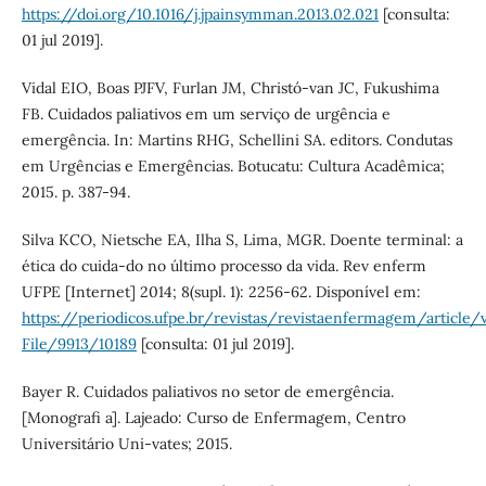
https://doi.org/10.1016/j.jpainsymman.2013.02.021
[consulta:
01 jul 2019].
Vidal EIO, Boas PJFV, Furlan JM, Christó-van JC, Fukushima
FB. Cuidados paliativos em um serviço de urgência e
emergência. In: Martins RHG, Schellini SA. editors. Condutas
em Urgências e Emergências. Botucatu: Cultura Acadêmica;
2015. p. 387-94.
Silva KCO, Nietsche EA, Ilha S, Lima, MGR. Doente terminal: a
ética do cuida-do no último processo da vida. Rev enferm
UFPE [Internet] 2014; 8(supl. 1): 2256-62. Disponível em:
https://periodicos.ufpe.br/revistas/revistaenfermagem/article/
File/9913/10189
[consulta: 01 jul 2019].
Bayer R. Cuidados paliativos no setor de emergência.
[Monografi a]. Lajeado: Curso de Enfermagem, Centro
Universitário Uni-vates; 2015.