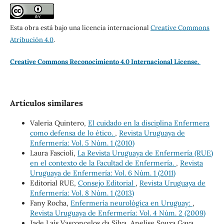
Esta obra está bajo una licencia internacional
Creative Commons
Atribución 4.0
.
Creative Commons Reconocimiento 4.0 Internacional License.
Artículos similares
Valeria Quintero,
El cuidado en la disciplina Enfermera
como defensa de lo ético.
,
Revista Uruguaya de
Enfermería: Vol. 5 Núm. 1 (2010)
Laura Fascioli,
La Revista Uruguaya de Enfermería (RUE)
en el contexto de la Facultad de Enfermería.
,
Revista
Uruguaya de Enfermería: Vol. 6 Núm. 1 (2011)
Editorial RUE,
Consejo Editorial
,
Revista Uruguaya de
Enfermería: Vol. 8 Núm. 1 (2013)
Fany Rocha,
Enfermería neurológica en Uruguay:
,
Revista Uruguaya de Enfermería: Vol. 4 Núm. 2 (2009)
Jade Laís Vasconcelos da Silva, Anelise Souza Gava,