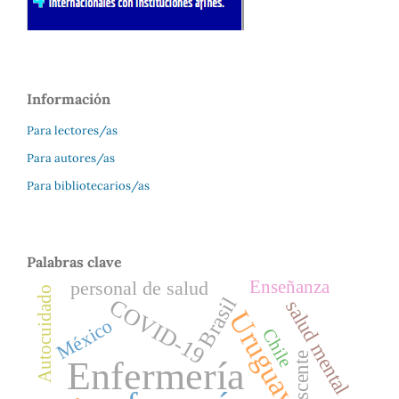
Información
Para lectores/as
Para autores/as
Para bibliotecarios/as
Palabras clave
personal de salud
Enseñanza
Autocuidado
Brasil
COVID-19
salud mental
Uruguay
México
Chile
Enfermería