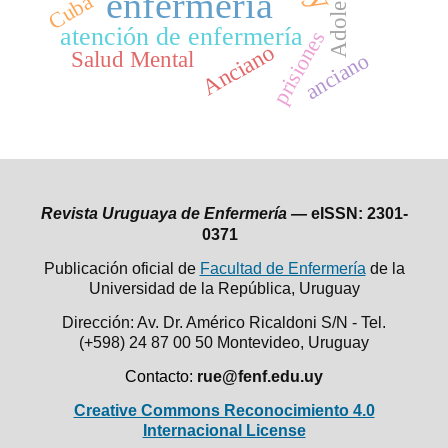
Adolescente
enfermería
Cuba
atención de enfermería
prisiones
Anciano
Salud Mental
anciano
Revista Uruguaya de Enfermería —
eISSN: 2301-
0371
Publicación oficial de
Facultad de Enfermería
de la
Universidad de la República,
Uruguay
Dirección: Av. Dr. Américo Ricaldoni S/N - Tel.
(+598) 24 87 00 50
Montevideo, Uruguay
Contacto:
rue@fenf.edu.uy
Creative Commons Reconocimiento 4.0
Internacional License