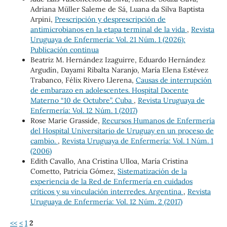
Adriana Müller Saleme de Sá, Luana da Silva Baptista
Arpini,
Prescripción y desprescripción de
antimicrobianos en la etapa terminal de la vida
,
Revista
Uruguaya de Enfermería: Vol. 21 Núm. 1 (2026):
Publicación continua
Beatriz M. Hernández Izaguirre, Eduardo Hernández
Argudín, Dayami Ribalta Naranjo, María Elena Estévez
Trabanco, Félix Rivero Llerena,
Causas de interrupción
de embarazo en adolescentes. Hospital Docente
Materno “10 de Octubre”. Cuba
,
Revista Uruguaya de
Enfermería: Vol. 12 Núm. 1 (2017)
Rose Marie Grasside,
Recursos Humanos de Enfermería
del Hospital Universitario de Uruguay en un proceso de
cambio.
,
Revista Uruguaya de Enfermería: Vol. 1 Núm. 1
(2006)
Edith Cavallo, Ana Cristina Ulloa, María Cristina
Cometto, Patricia Gómez,
Sistematización de la
experiencia de la Red de Enfermería en cuidados
críticos y su vinculación interredes. Argentina
,
Revista
Uruguaya de Enfermería: Vol. 12 Núm. 2 (2017)
<<
<
1
2