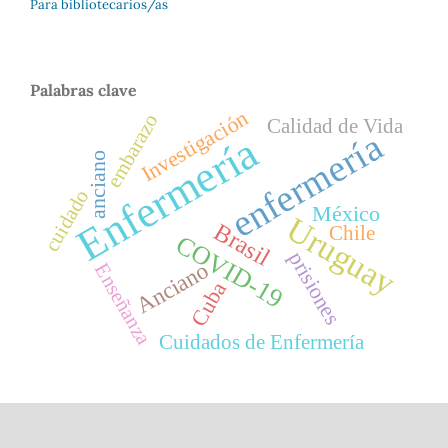
Para bibliotecarios/as
Palabras clave
Investigación
embarazo
Calidad de Vida
enfermería
Enfermería
anciano
cuidado
México
Uruguay
Brasil
Chile
COVID-19
prisiones
Anciano
Enseñanza
Cuba
Cuidados de Enfermería