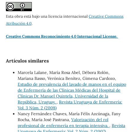
Esta obra está bajo una licencia internacional
Creative Commons
Atribución 4.0
.
Creative Commons Reconocimiento 4.0 Internacional License.
Artículos similares
Marcela Lalane, María Rosa Abel, Débora Rolón,
Mariana Basso, Verónica Benítez, Gimena Cardozo,
Estudio de prevalencia del lavado de manos en el equipo
de Enfermería de las Clínicas Médicas del Hospital de
Clínicas Dr. Manuel Quintela, Universidad de la
República, Uruguay.
,
Revista Uruguaya de Enfermería:
Vol. 3 Núm. 2 (2008)
Nancy Fernández Chaves, María Félix Azcúnaga, Fany
Rocha, María José Pastrana,
Valorización del rol
profesional de enfermería en terapia intensiva.
,
Revista
Uruguaya de Enfermería: Vol. 2 Núm. 2 (2007)