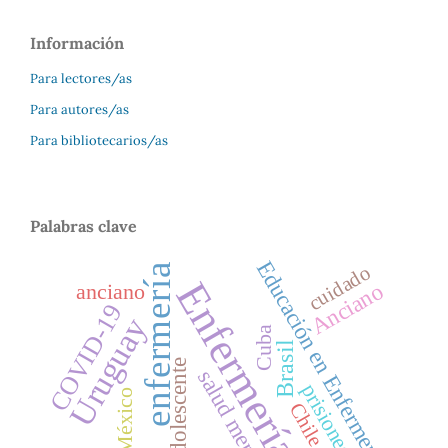
Información
Para lectores/as
Para autores/as
Para bibliotecarios/as
Palabras clave
Educación en Enfermería
enfermería
cuidado
Enfermería
Anciano
anciano
COVID-19
Uruguay
Cuba
Brasil
Adolescente
salud mental
prisiones
México
Chile