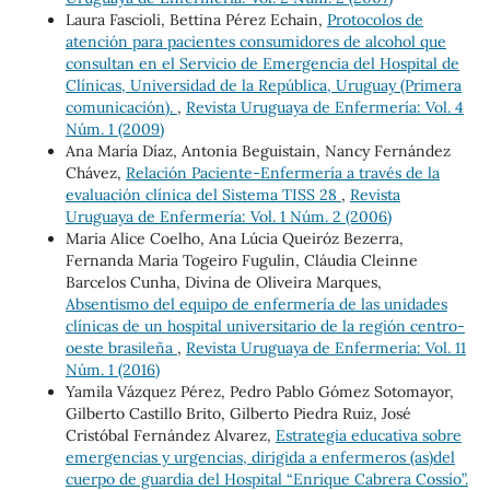
Laura Fascioli, Bettina Pérez Echain,
Protocolos de
atención para pacientes consumidores de alcohol que
consultan en el Servicio de Emergencia del Hospital de
Clínicas, Universidad de la República, Uruguay (Primera
comunicación).
,
Revista Uruguaya de Enfermería: Vol. 4
Núm. 1 (2009)
Ana María Díaz, Antonia Beguistain, Nancy Fernández
Chávez,
Relación Paciente-Enfermería a través de la
evaluación clínica del Sistema TISS 28
,
Revista
Uruguaya de Enfermería: Vol. 1 Núm. 2 (2006)
Maria Alice Coelho, Ana Lúcia Queiróz Bezerra,
Fernanda Maria Togeiro Fugulin, Cláudia Cleinne
Barcelos Cunha, Divina de Oliveira Marques,
Absentismo del equipo de enfermería de las unidades
clínicas de un hospital universitario de la región centro-
oeste brasileña
,
Revista Uruguaya de Enfermería: Vol. 11
Núm. 1 (2016)
Yamila Vázquez Pérez, Pedro Pablo Gómez Sotomayor,
Gilberto Castillo Brito, Gilberto Piedra Ruiz, José
Cristóbal Fernández Alvarez,
Estrategia educativa sobre
emergencias y urgencias, dirigida a enfermeros (as)del
cuerpo de guardia del Hospital “Enrique Cabrera Cossío”.