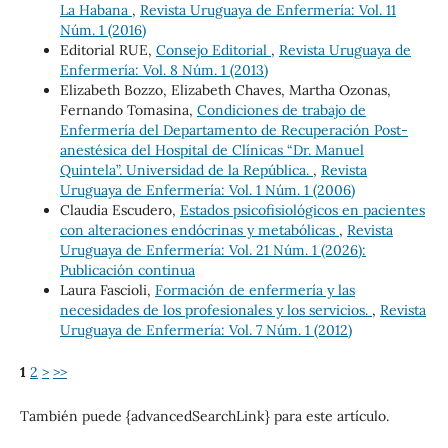
La Habana
,
Revista Uruguaya de Enfermería: Vol. 11
Núm. 1 (2016)
Editorial RUE,
Consejo Editorial
,
Revista Uruguaya de
Enfermería: Vol. 8 Núm. 1 (2013)
Elizabeth Bozzo, Elizabeth Chaves, Martha Ozonas,
Fernando Tomasina,
Condiciones de trabajo de
Enfermería del Departamento de Recuperación Post-
anestésica del Hospital de Clínicas “Dr. Manuel
Quintela”. Universidad de la República.
,
Revista
Uruguaya de Enfermería: Vol. 1 Núm. 1 (2006)
Claudia Escudero,
Estados psicofisiológicos en pacientes
con alteraciones endócrinas y metabólicas
,
Revista
Uruguaya de Enfermería: Vol. 21 Núm. 1 (2026):
Publicación continua
Laura Fascioli,
Formación de enfermería y las
necesidades de los profesionales y los servicios.
,
Revista
Uruguaya de Enfermería: Vol. 7 Núm. 1 (2012)
1
2
>
>>
También puede {advancedSearchLink} para este artículo.