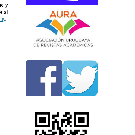
me y
á al
.uy
.