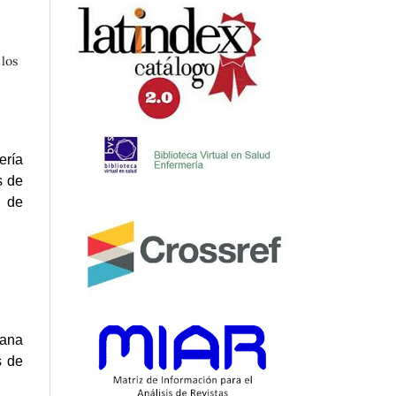
 los
ería
s de
n de
cana
s de