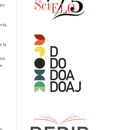
 en
ría,
e la
les
os
Se