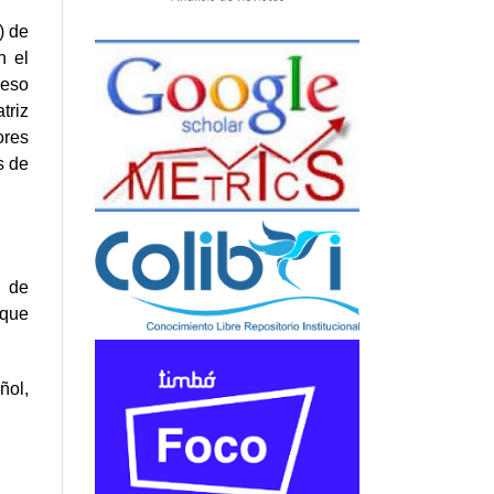
) de
n el
ceso
triz
ores
s de
s de
 que
ñol,