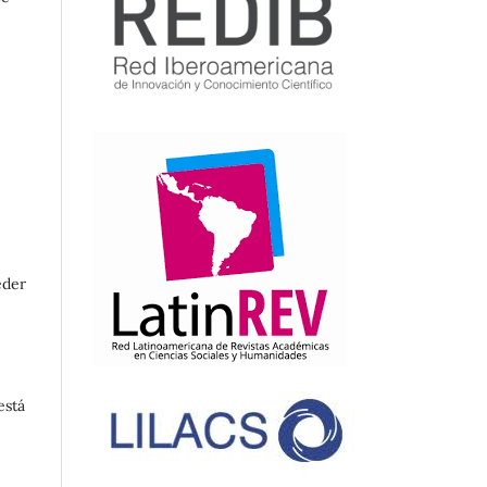
eder
está